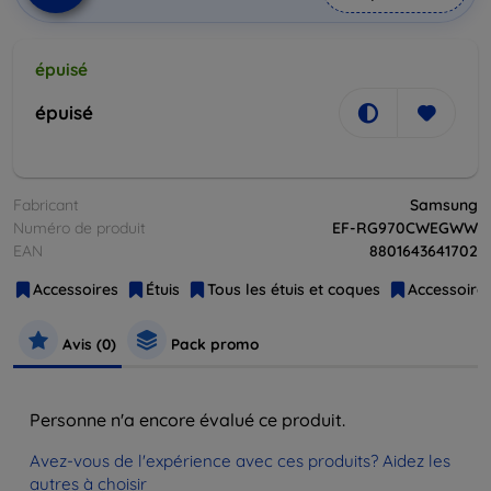
épuisé
épuisé
Fabricant
Samsung
Numéro de produit
EF-RG970CWEGWW
EAN
8801643641702
Accessoires
Étuis
Tous les étuis et coques
Accessoires
Avis (0)
Pack promo
Personne n'a encore évalué ce produit.
Avez-vous de l'expérience avec ces produits? Aidez les
autres à choisir