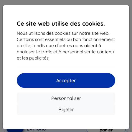
Ce site web utilise des cookies.
Nous utilisons des cookies sur notre site web.
Certains sont essentiels au bon fonctionnement
du site, tandis que d'autres nous aident à
analyser le trafic et à personnaliser le contenu
Coque Case Samsung EF-RG970CW S10e G970
et les publicités.
white Protective Standing Cover (EF-
RG970CWEGWW)
Adapté pour:
Samsung Galaxy S10e
Accepter
37,90 €
34,10 €
Personnaliser
Rejeter
Prix HT
28,42 €
Ajouter au
Réduction avec coupon
-10%
EXTRA10
panier