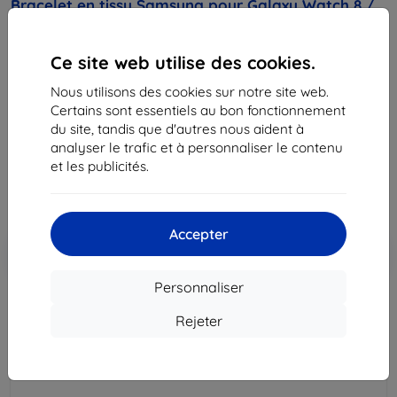
Bracelet en tissu Samsung pour Galaxy Watch 8 /
Watch 8 Classic (S/M) blanc (ET-SVL32SWEGEU)
Adapté pour:
Samsung Galaxy Watch 8
Ce site web utilise des cookies.
Samsung Galaxy Watch 8 Classic
Nous utilisons des cookies sur notre site web.
Certains sont essentiels au bon fonctionnement
Description et caractéristiques
du site, tandis que d'autres nous aident à
56,90 €
analyser le trafic et à personnaliser le contenu
51,22 €
et les publicités.
Prix HT
42,68 €
Accepter
Ajouter au
Réduction avec coupon
-10%
EXTRA10
panier
Personnaliser
Rejeter
épuisé
épuisé