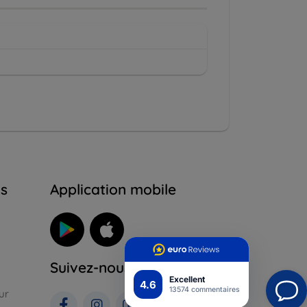
ns
Application mobile
Suivez-nous
Excellent
4.6
13574 commentaires
ur