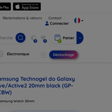
Réclamations & retours
Contact
Connecter
Panier
0
0
0
Électronique
Déstockage
amsung Technogel do Galaxy
ve/Active2 20mm black (GP-
CBW)
Samsung Watch 20mm