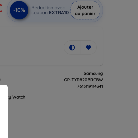
€
Ajouter
Réduction avec
-10%
coupon
EXTRA10
au panier
Samsung
t
GP-TYR820BRCBW
7613119114341
alaxy Watch