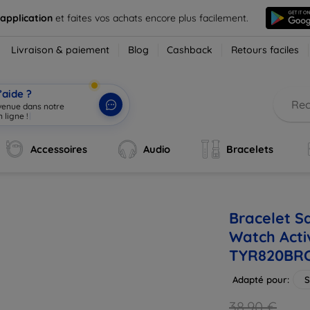
 application
et faites vos achats encore plus facilement.
Livraison & paiement
Blog
Cashback
Retours faciles
’aide ?
nvenue dans notre
 ligne !
|
Accessoires
Audio
Bracelets
Bracelet S
Watch Acti
TYR820BR
Adapté pour:
38,90 €