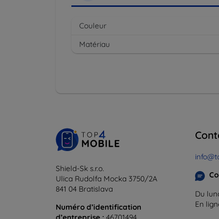
Couleur
Matériau
Cont
info@t
Shield-Sk s.r.o.
Co
Ulica Rudolfa Mocka 3750/2A
841 04 Bratislava
Du lund
En lig
Numéro d’identification
d’entreprise :
46701494