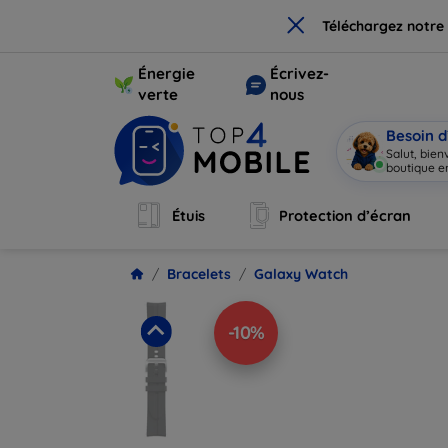
×
Téléchargez notre
Énergie
Écrivez-
verte
nous
Besoin d
Salut, bie
boutique en
Étuis
Protection d’écran
Bracelets
Galaxy Watch
-10%