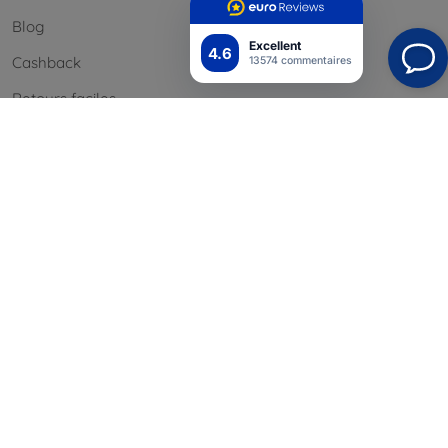
Blog
Excellent
4.6
Cashback
13574 commentaires
Retours faciles
Réclamations & retours
Contact
Informations
Nos marques
Vos cookies
Confidentialité
Politique de retour
Conditión générales
Blog