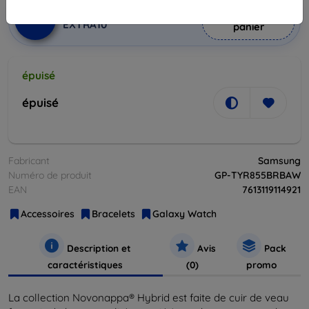
Ajouter au
Réduction avec coupon
-10%
EXTRA10
panier
épuisé
épuisé
Fabricant
Samsung
Numéro de produit
GP-TYR855BRBAW
EAN
7613119114921
Accessoires
Bracelets
Galaxy Watch
Description et
Avis
Pack
caractéristiques
(0)
promo
La collection Novonappa® Hybrid est faite de cuir de veau