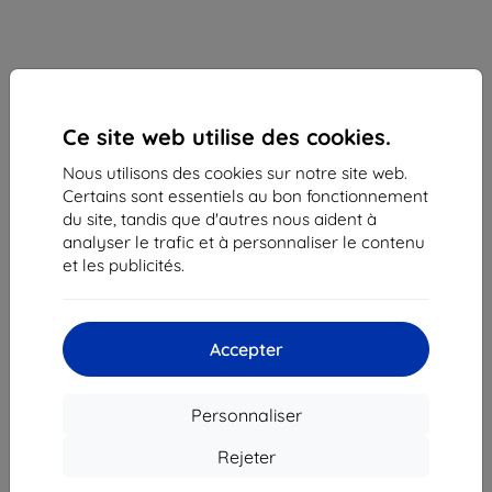
Ce site web utilise des cookies.
Nous utilisons des cookies sur notre site web.
Certains sont essentiels au bon fonctionnement
du site, tandis que d'autres nous aident à
analyser le trafic et à personnaliser le contenu
Bracelet Strap Samsung Novonappa Galaxy
et les publicités.
Watch3 20mm brown (GP-TYR855BRBAW)
Adapté pour:
Samsung Watch 20mm
Description et caractéristiques
Accepter
40,90 €
36,80 €
Personnaliser
Rejeter
Prix HT
30,67 €