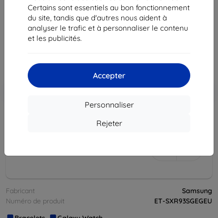
Certains sont essentiels au bon fonctionnement
Description et caractéristiques
du site, tandis que d'autres nous aident à
analyser le trafic et à personnaliser le contenu
46,90 €
et les publicités.
42,20 €
Prix HT
35,17 €
Accepter
Ajouter au
Réduction avec coupon
-10%
EXTRA10
panier
Personnaliser
Rejeter
épuisé
épuisé
Fabricant
Samsung
Numéro de produit
ET-SXR93SGEGEU