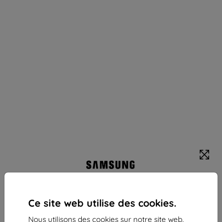
Bracelet Extreme Sport Samsung ET-
SXR93SGEGEU pour Watch6 20mm S/M vert/noir
Ce site web utilise des cookies.
(ET-SXR93SGEGEU)
Adapté pour:
Nous utilisons des cookies sur notre site web.
Samsung Watch 20mm