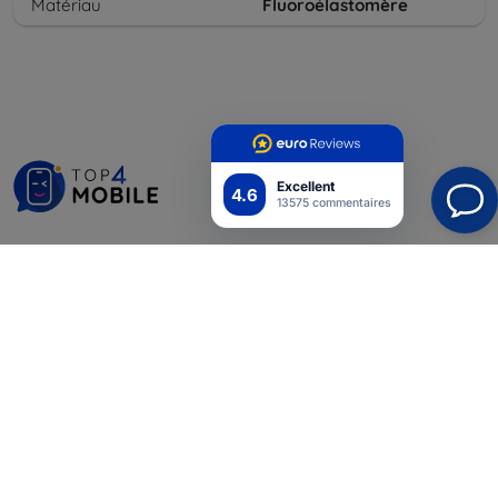
Matériau
Fluoroélastomère
Excellent
4.6
13575 commentaires
Shield-Sk s.r.o.
Ulica Rudolfa Mocka 3750/2A
841 04 Bratislava
Numéro d’identification d’entreprise :
46701494
N° de TVA :
SK2023549671
Contacts
info@top4mobile.eu