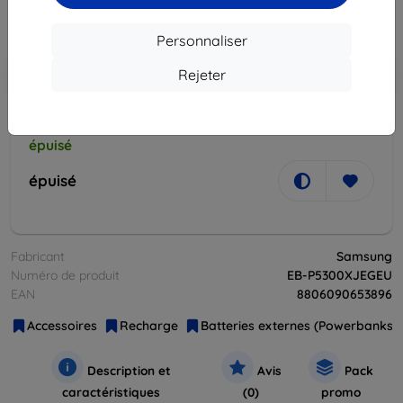
Prix HT
54,68 €
Personnaliser
Ajouter au
Réduction avec coupon
-10%
Rejeter
EXTRA10
panier
épuisé
épuisé
Fabricant
Samsung
Numéro de produit
EB-P5300XJEGEU
EAN
8806090653896
Accessoires
Recharge
Batteries externes (Powerbanks)
Description et
Avis
Pack
caractéristiques
(0)
promo