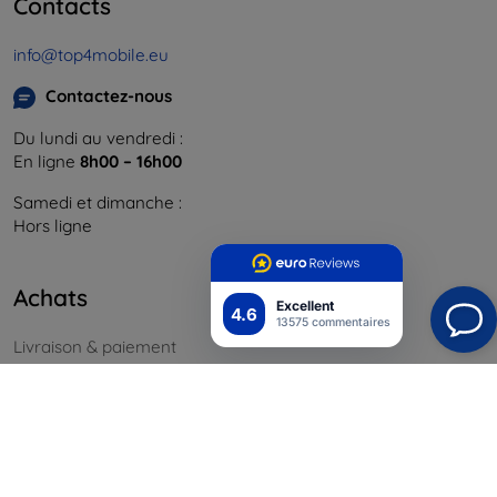
Contacts
info@top4mobile.eu
Contactez-nous
Du lundi au vendredi :
En ligne
8h00 – 16h00
Samedi et dimanche :
Hors ligne
Achats
Excellent
4.6
13575 commentaires
Livraison & paiement
Blog
Cashback
Retours faciles