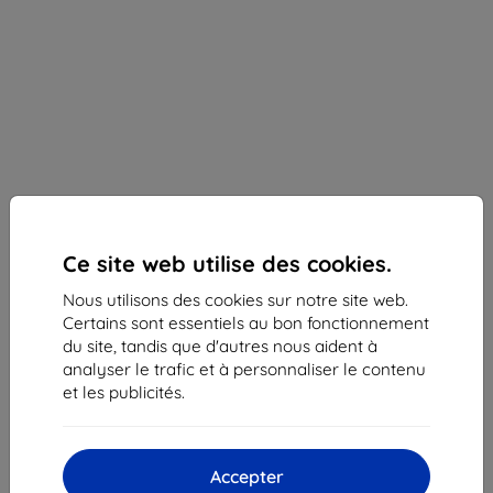
Ce site web utilise des cookies.
Nous utilisons des cookies sur notre site web.
Certains sont essentiels au bon fonctionnement
du site, tandis que d'autres nous aident à
Chargeur Samsung Powerbank 20 000mAh USB-C
analyser le trafic et à personnaliser le contenu
Dark Gray (EB-P5300XJEGEU)
et les publicités.
Description et caractéristiques
72,90 €
65,62 €
Accepter