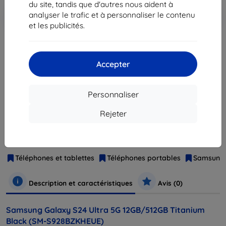
du site, tandis que d'autres nous aident à
Ajouter au
Réduction avec coupon
-10%
analyser le trafic et à personnaliser le contenu
EXTRA10
panier
et les publicités.
épuisé
Accepter
épuisé
Personnaliser
Rejeter
Fabricant
Samsung
Numéro de produit
SM-S928BZKHEUE
EAN
8806095308180
Téléphones et tablettes
Téléphones portables
Samsung
Description et caractéristiques
Avis (0)
Samsung Galaxy S24 Ultra 5G 12GB/512GB Titanium
Black (SM-S928BZKHEUE)