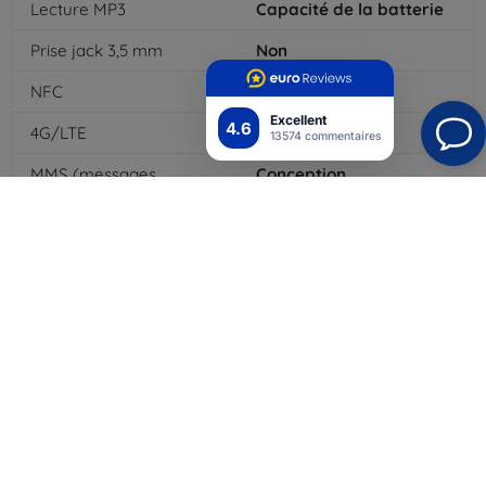
Lecture MP3
Capacité de la batterie
Prise jack 3,5 mm
Non
NFC
Oui
Excellent
4.6
4G/LTE
Oui
13574 commentaires
MMS (messages
Conception
multimédias)
Type de batterie
Li-ion
Capacité de la batterie
5000
mAh
Bluetooth
Oui
WiFi
Oui
EDGE
Lecteur de cartes
mémoire
Module GPS
Clavier dock