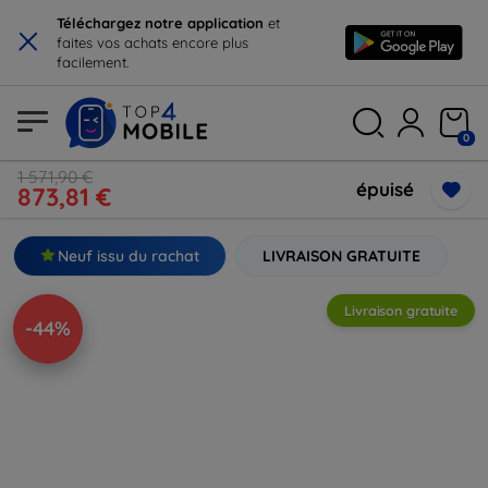
×
Téléchargez notre application
et
faites vos achats encore plus
facilement.
0
1 571,90 €
épuisé
873,81 €
Neuf issu du rachat
LIVRAISON GRATUITE
Livraison gratuite
-44%