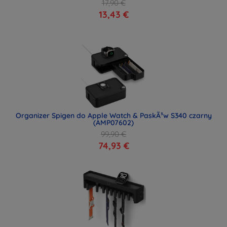
17,90 €
13,43 €
Organizer Spigen do Apple Watch & PaskÃ³w S340 czarny
(AMP07602)
99,90 €
74,93 €