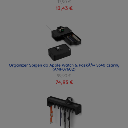
17,90 €
13,43 €
Organizer Spigen do Apple Watch & PaskÃ³w S340 czarny
(AMP07602)
99,90 €
74,93 €