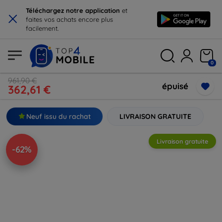
×
Téléchargez notre application
et
faites vos achats encore plus
facilement.
0
961,90 €
épuisé
362,61 €
Neuf issu du rachat
LIVRAISON GRATUITE
Livraison gratuite
-62%