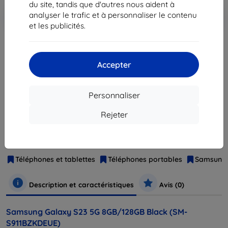
du site, tandis que d'autres nous aident à
Ajouter au
Réduction avec coupon
-10%
analyser le trafic et à personnaliser le contenu
EXTRA10
panier
et les publicités.
épuisé
Accepter
épuisé
Personnaliser
Rejeter
Fabricant
Samsung
Numéro de produit
SM-S911BZKDEUE
EAN
8806094724721
Téléphones et tablettes
Téléphones portables
Samsung
Description et caractéristiques
Avis (0)
Samsung Galaxy S23 5G 8GB/128GB Black (SM-
S911BZKDEUE)