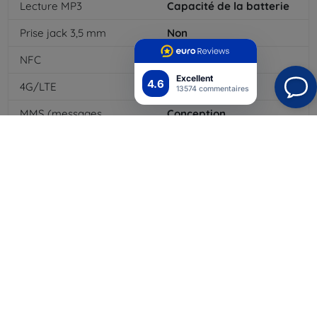
Lecture MP3
Capacité de la batterie
Prise jack 3,5 mm
Non
NFC
Oui
Excellent
4.6
4G/LTE
Oui
13574 commentaires
MMS (messages
Conception
multimédias)
Type de batterie
Li-ion
Capacité de la batterie
3900
mAh
Bluetooth
Oui
WiFi
Oui
EDGE
Lecteur de cartes
mémoire
Module GPS
Clavier dock