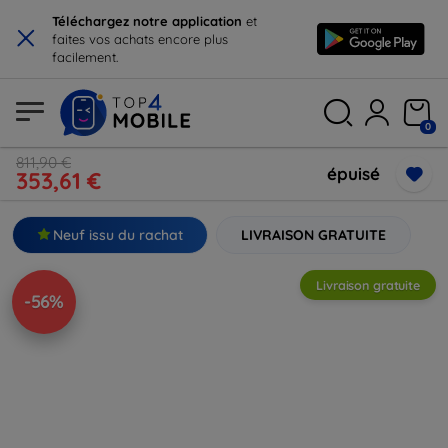
×
Téléchargez notre application
et
faites vos achats encore plus
facilement.
0
811,90 €
épuisé
353,61 €
Neuf issu du rachat
LIVRAISON GRATUITE
Livraison gratuite
-56%