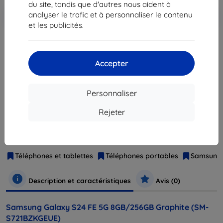
du site, tandis que d'autres nous aident à
Ajouter au
Réduction avec coupon
-10%
analyser le trafic et à personnaliser le contenu
EXTRA10
panier
et les publicités.
épuisé
Accepter
épuisé
Personnaliser
Rejeter
Fabricant
Samsung
Numéro de produit
SM-S721BZKGEUE
EAN
8806095726106
Téléphones et tablettes
Téléphones portables
Samsung
Description et caractéristiques
Avis (0)
Samsung Galaxy S24 FE 5G 8GB/256GB Graphite (SM-
S721BZKGEUE)