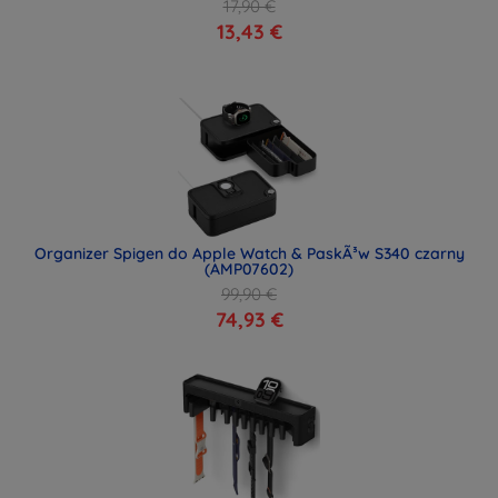
17,90 €
13,43 €
Organizer Spigen do Apple Watch & PaskÃ³w S340 czarny
(AMP07602)
99,90 €
74,93 €