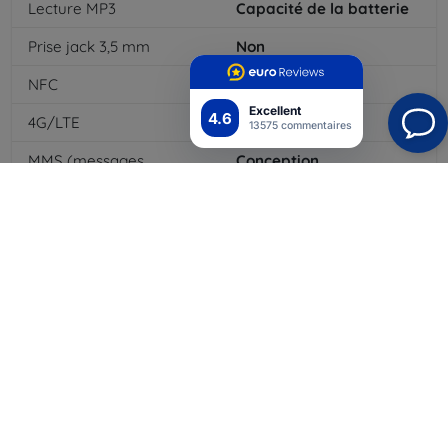
Lecture MP3
Capacité de la batterie
Prise jack 3,5 mm
Non
NFC
Oui
Excellent
4.6
4G/LTE
Oui
13575 commentaires
MMS (messages
Conception
multimédias)
Type de batterie
Li-ion
Capacité de la batterie
4700
mAh
Bluetooth
Oui
WiFi
Oui
EDGE
Lecteur de cartes
mémoire
Module GPS
Clavier dock