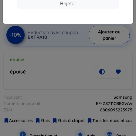
16,12 €
Rejeter
Prix HT
13,43 €
Ajouter au
Réduction avec coupon
-10%
EXTRA10
panier
épuisé
épuisé
Fabricant
Samsung
Numéro de produit
EF-ZS711CBEGWW
EAN
8806095225975
Accessoires
Étuis
Étuis à clapet
Tous les étuis et coq
Description et
Avis
Pack