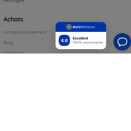
Hors ligne
Achats
Livraison & paiement
Excellent
4.6
Blog
13574 commentaires
Cashback
Retours faciles
Réclamations & retours
Contact
Informations
Nos marques
Vos cookies