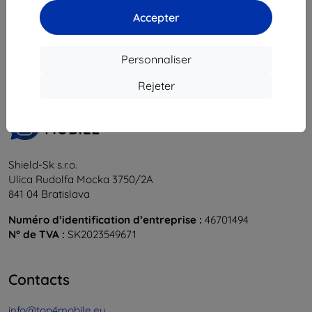
Accepter
1
-
5
du total
5
.
«
1
»
Personnaliser
Rejeter
Shield-Sk s.r.o.
Ulica Rudolfa Mocka 3750/2A
841 04 Bratislava
Numéro d’identification d’entreprise :
46701494
N° de TVA :
SK2023549671
Contacts
info@top4mobile.eu