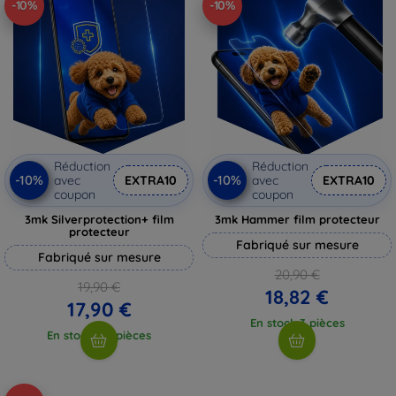
-10%
-10%
Réduction
Réduction
-10%
-10%
avec
EXTRA10
avec
EXTRA10
coupon
coupon
3mk Silverprotection+ film
3mk Hammer film protecteur
protecteur
Fabriqué sur mesure
Fabriqué sur mesure
20,90 €
19,90 €
18,82 €
17,90 €
En stock 3 pièces
En stock > 5 pièces