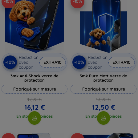
-10%
-10%
Réduction
Réduction
-10%
-10%
avec
EXTRA10
avec
EXTRA10
coupon
coupon
3mk Anti-Shock verre de
3mk Pure Matt Verre de
protection
protection
Fabriqué sur mesure
Fabriqué sur mesure
17,90 €
13,90 €
16,12 €
12,50 €
En stock > 5 pièces
En stock > 5 pièces