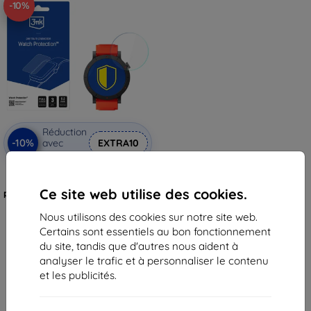
-10%
Réduction
-10%
avec
EXTRA10
coupon
3mk Watch Protection
FlexibleGlass Hybrid verre
Ce site web utilise des cookies.
protecteur pour CMF Watch 3 Pro
11,90 €
Nous utilisons des cookies sur notre site web.
10,72 €
Certains sont essentiels au bon fonctionnement
En stock > 5 pièces
du site, tandis que d'autres nous aident à
analyser le trafic et à personnaliser le contenu
et les publicités.