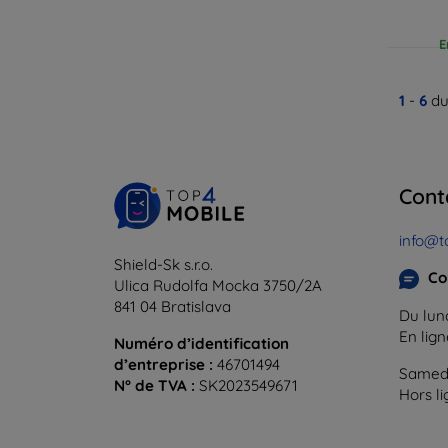
E
1
-
6
du
Cont
info@t
Shield-Sk s.r.o.
Co
Ulica Rudolfa Mocka 3750/2A
841 04 Bratislava
Du lund
En lig
Numéro d’identification
d’entreprise :
46701494
Samedi
N° de TVA :
SK2023549671
Hors l