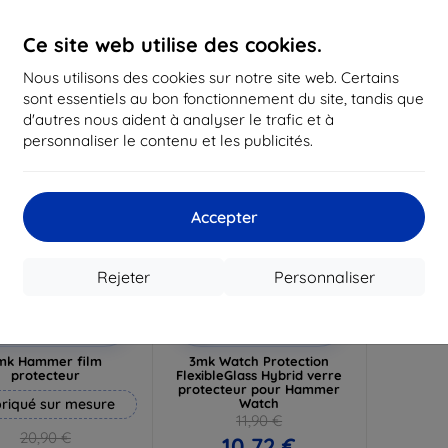
19,72 €
16,12 €
1
Ce site web utilise des cookies.
n stock 3 pièces
En stock > 5 pièces
En st
Nous utilisons des cookies sur notre site web. Certains
-10%
sont essentiels au bon fonctionnement du site, tandis que
d'autres nous aident à analyser le trafic et à
personnaliser le contenu et les publicités.
Accepter
Rejeter
Personnaliser
Réduction
Réduction
%
-10%
avec
EXTRA10
avec
EXTRA10
coupon
coupon
mk Hammer film
3mk Watch Protection
protecteur
FlexibleGlass Hybrid verre
protecteur pour Hammer
riqué sur mesure
Watch
11,90 €
20,90 €
10,72 €