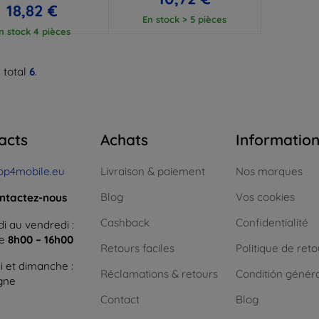
18,82 €
En stock > 5 pièces
n stock 4 pièces
 total
6
.
acts
Achats
Informatio
op4mobile.eu
Livraison & paiement
Nos marques
Blog
Vos cookies
ntactez-nous
Cashback
Confidentialité
i au vendredi :
ne
8h00 – 16h00
Retours faciles
Politique de reto
 et dimanche :
Réclamations & retours
Conditión génér
igne
Contact
Blog