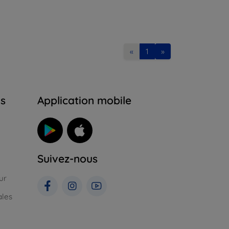
«
1
»
ns
Application mobile
Suivez-nous
ur
ales