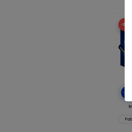
E
-10%
-10
3
Fab