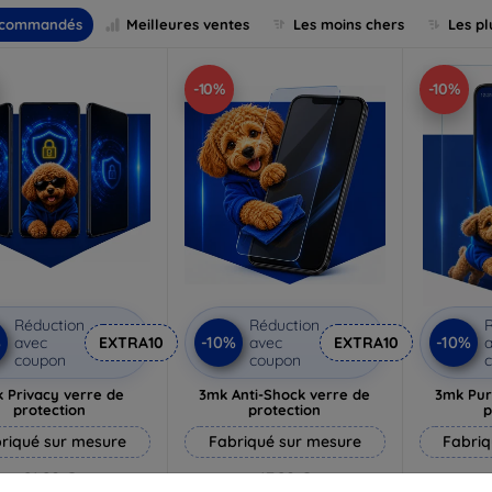
commandés
Meilleures ventes
Les moins chers
Les pl
-10%
-10%
Réduction
Réduction
R
%
-10%
-10%
avec
EXTRA10
avec
EXTRA10
a
coupon
coupon
 Privacy verre de
3mk Anti-Shock verre de
3mk Pur
protection
protection
p
riqué sur mesure
Fabriqué sur mesure
Fabriq
21,90 €
17,90 €