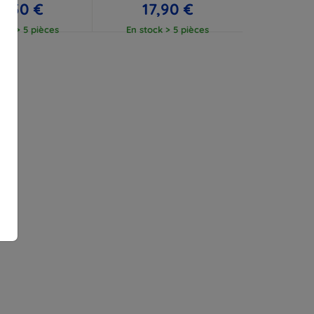
2,50 €
17,90 €
ock > 5 pièces
En stock > 5 pièces