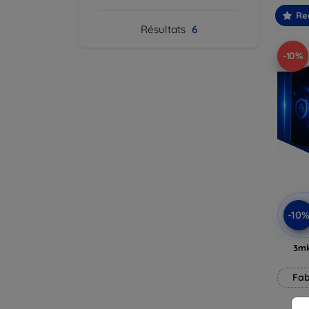
Re
Résultats
6
-10%
-10
3mk
Fab