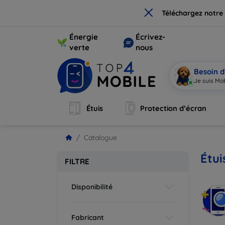
×
Téléchargez notre
Énergie
Écrivez-
verte
nous
Besoin d
Je suis Mob
Étuis
Protection d’écran
Catalogue
Étu
FILTRE
Disponibilité
Fabricant