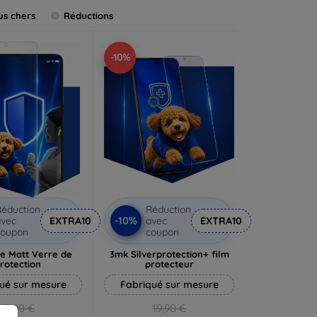
us chers
Réductions
-10%
éduction
Réduction
-10%
vec
EXTRA10
avec
EXTRA10
coupon
coupon
e Matt Verre de
3mk Silverprotection+ film
rotection
protecteur
ué sur mesure
Fabriqué sur mesure
13,90 €
19,90 €