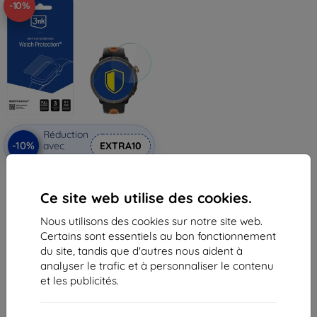
-10%
Réduction
-10%
avec
EXTRA10
coupon
3mk Watch Protection
FlexibleGlass Hybrid verre
Ce site web utilise des cookies.
protecteur pour Hammer Watch
2 Military Edition
11,90 €
Nous utilisons des cookies sur notre site web.
10,72 €
Certains sont essentiels au bon fonctionnement
du site, tandis que d'autres nous aident à
En stock > 5 pièces
analyser le trafic et à personnaliser le contenu
et les publicités.