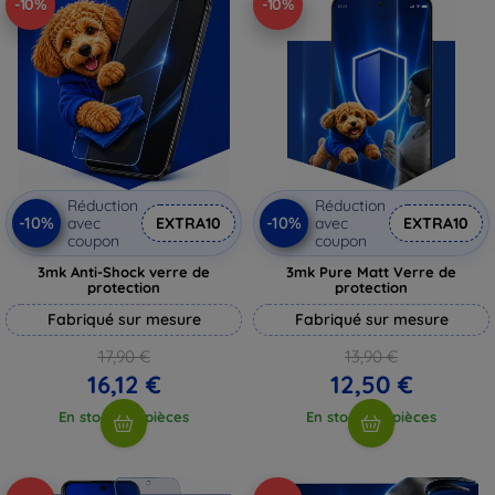
-10%
-10%
Réduction
Réduction
-10%
-10%
avec
EXTRA10
avec
EXTRA10
coupon
coupon
3mk Anti-Shock verre de
3mk Pure Matt Verre de
protection
protection
Fabriqué sur mesure
Fabriqué sur mesure
17,90 €
13,90 €
16,12 €
12,50 €
En stock > 5 pièces
En stock > 5 pièces