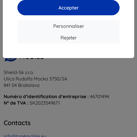
Accepter
1
-
5
du total
5
.
«
1
»
Personnaliser
Rejeter
Shield-Sk s.r.o.
Ulica Rudolfa Mocka 3750/2A
841 04 Bratislava
Numéro d’identification d’entreprise :
46701494
N° de TVA :
SK2023549671
Contacts
info@top4mobile.eu