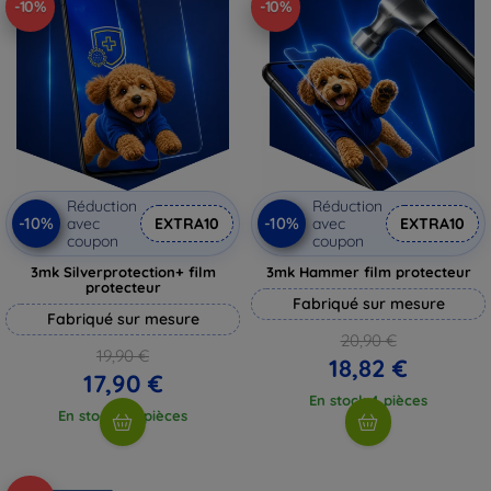
-10%
-10%
Réduction
Réduction
-10%
-10%
avec
EXTRA10
avec
EXTRA10
coupon
coupon
3mk Silverprotection+ film
3mk Hammer film protecteur
protecteur
Fabriqué sur mesure
Fabriqué sur mesure
20,90 €
19,90 €
18,82 €
17,90 €
En stock 4 pièces
En stock > 5 pièces