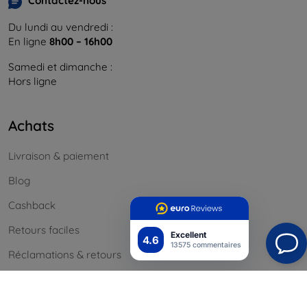
Contactez-nous
Du lundi au vendredi :
En ligne
8h00 – 16h00
Samedi et dimanche :
Hors ligne
Achats
Livraison & paiement
Blog
Cashback
Retours faciles
Excellent
4.6
13575 commentaires
Réclamations & retours
Contact