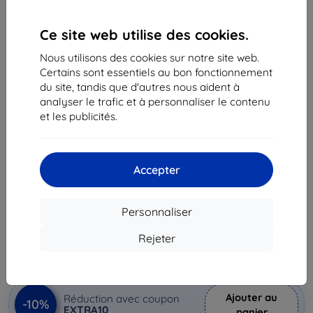
Ce site web utilise des cookies.
Nous utilisons des cookies sur notre site web.
Certains sont essentiels au bon fonctionnement
du site, tandis que d'autres nous aident à
analyser le trafic et à personnaliser le contenu
et les publicités.
Coque Case Samsung EF-JG998CT S21 Ultra G998
Transparent Clear Standing Cover (EF-
JG998CTEGWW)
Accepter
Adapté pour:
Samsung Galaxy S21 Ultra
Description et caractéristiques
Personnaliser
28,90 €
26,00 €
Rejeter
Prix HT
21,67 €
Ajouter au
Réduction avec coupon
-10%
EXTRA10
panier