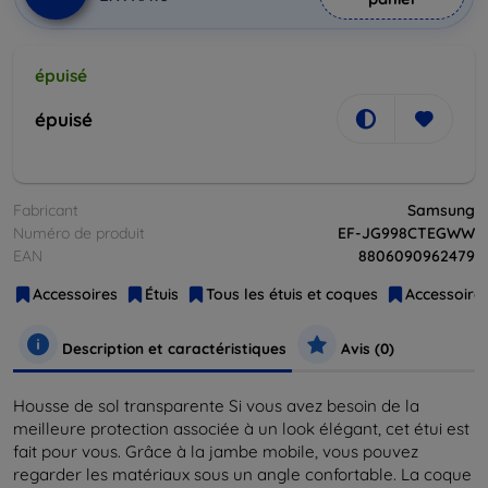
épuisé
épuisé
Fabricant
Samsung
Numéro de produit
EF-JG998CTEGWW
EAN
8806090962479
Accessoires
Étuis
Tous les étuis et coques
Accessoires
Description et caractéristiques
Avis (0)
Housse de sol transparente Si vous avez besoin de la
meilleure protection associée à un look élégant, cet étui est
fait pour vous. Grâce à la jambe mobile, vous pouvez
regarder les matériaux sous un angle confortable. La coque