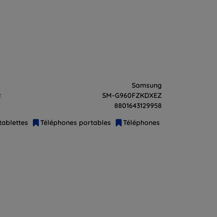
Samsung
t
SM-G960FZKDXEZ
8801643129958
tablettes
Téléphones portables
Téléphones intelligents