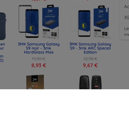
Ac
3
Le
m
 en
3MK Samsung Galaxy
3MK Samsung Galaxy
our
S9 noir - 3mk
S9 - 3mk ARC Special
HardGlass Max
Edition
mm
11,90 €
12,90 €
0)
8,93 €
9,67 €
ndy
3MK Foil ARC 3D
SPIGEN TK100 étui
60
Fullscreen Samsung
pour clé Toyota, noir
G960 S9 HG film de
(ACS11366)
protection pour