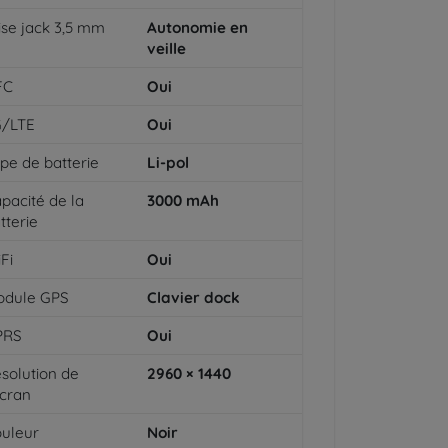
ise jack 3,5 mm
Autonomie en
veille
FC
Oui
G/LTE
Oui
pe de batterie
Li-pol
pacité de la
3000
mAh
tterie
Fi
Oui
odule GPS
Clavier dock
PRS
Oui
solution de
2960 × 1440
écran
uleur
Noir