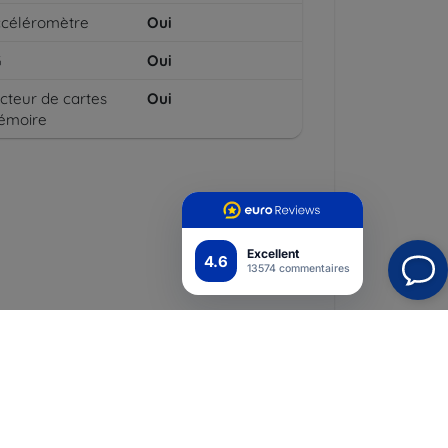
céléromètre
Oui
G
Oui
cteur de cartes
Oui
émoire
Excellent
4.6
13574 commentaires