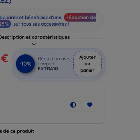
EZ)
appareil et bénéficiez d’une
réduction de
25%
sur tous ses accessoires !
Description et caractéristiques
 €
Ajouter
Réduction avec
-10%
coupon
au
EXTRA10
panier
s de ce produit