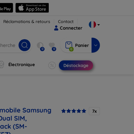
Réclamations & retours
Contact
Connecter
Panier
0
0
0
Électronique
Déstockage
 mobile Samsung
7x
Dual SIM,
lack (SM-