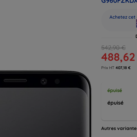
G960FZKDX
Achetez cet 
542,90 €
488,62
Prix HT
407,18 €
épuisé
épuisé
Autres variante