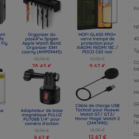
Pr
N
ent
Organizer do
HOFI GLASS PRO+
4
fe
paskÃ³w Spigen
verre trempé de
 Fly
Apple Watch Band
protection pour
Organizer S341
XIAOMI REDMI 13C /
Ty
czarny (AMP09445)
POCO C65 noir
40,90 €
12,90 €
Ca
28,43 €
9,67 €
ba
Wi
M
G
Câble de charge USB
Tactical pour Huawei
se
Adaptateur de base
Watch GT/ GT2/
magnétique PULUZ
Ré
Honor Magic Watch 2
PU708B 1/4" pour
l’
(2447490)
caméra d'action
16,90 €
13,90 €
Co
12,67 €
9,67 €