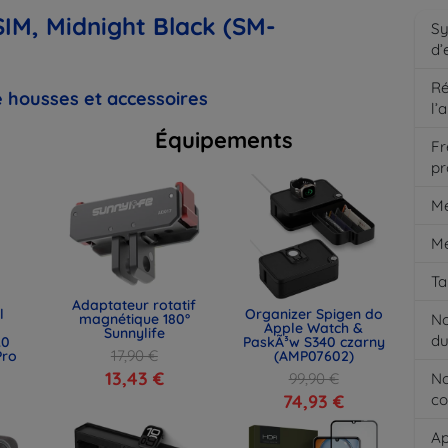
IM, Midnight Black (SM-
S
d’
Ré
 housses et accessoires
l’
Équipements
Fr
pr
M
Mé
Ta
Adaptateur rotatif
l
Organizer Spigen do
magnétique 180°
N
Apple Watch &
Sunnylife
du
.0
PaskÃ³w S340 czarny
17,90 €
Pro
(AMP07602)
13,43 €
99,90 €
N
)
74,93 €
co
Ap