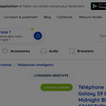
 application
et faites vos achats encore plus facilement.
Livraison & paiement
Blog
Cashback
Retours faciles
’aide ?
nvenue dans notre
 ligne !
|
Accessoires
Audio
Bracelets
rtables
Téléphones intelligents
LIVRAISON GRATUITE
Téléphone
Livraison gratuite
Galaxy S9 
Midnight B