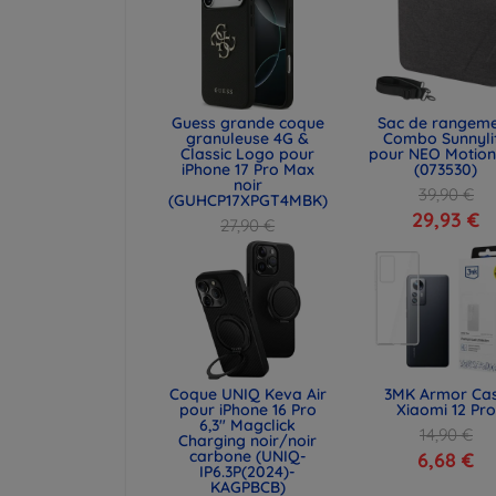
Guess grande coque
Sac de rangem
granuleuse 4G &
Combo Sunnyli
Classic Logo pour
pour NEO Motion
iPhone 17 Pro Max
(073530)
noir
39,90 €
(GUHCP17XPGT4MBK)
29,93 €
27,90 €
20,93 €
Coque UNIQ Keva Air
3MK Armor Ca
pour iPhone 16 Pro
Xiaomi 12 Pro
6,3" Magclick
14,90 €
Charging noir/noir
carbone (UNIQ-
6,68 €
IP6.3P(2024)-
KAGPBCB)