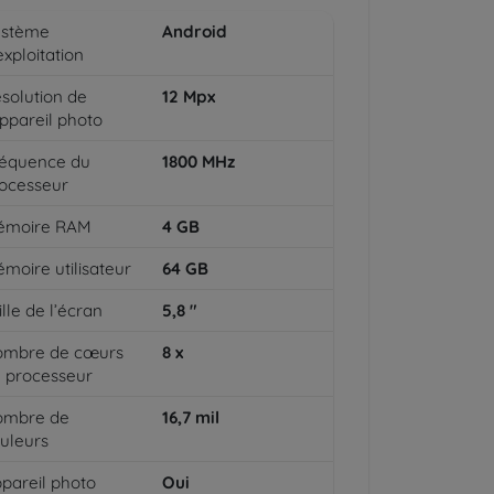
ystème
Android
exploitation
solution de
12
Mpx
appareil photo
équence du
1800
MHz
ocesseur
émoire RAM
4
GB
moire utilisateur
64
GB
ille de l’écran
5,8
"
ombre de cœurs
8
x
 processeur
ombre de
16,7
mil
uleurs
pareil photo
Oui