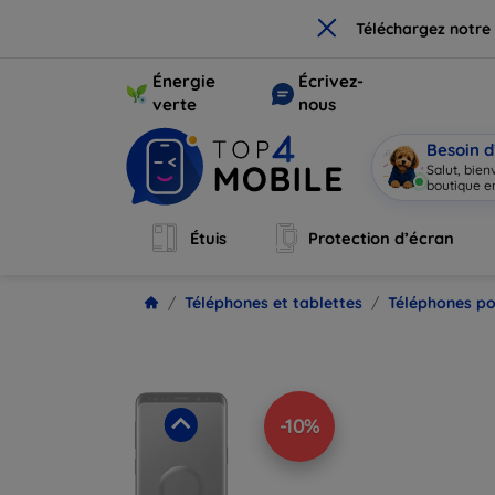
×
Téléchargez notre
Énergie
Écrivez-
verte
nous
Besoin d
Salut, bie
boutique en
Étuis
Protection d’écran
Téléphones et tablettes
Téléphones po
-10%