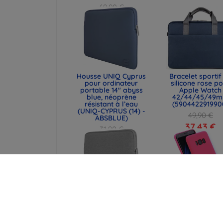
69,90 €
52,43 €
Housse UNIQ Cyprus
Bracelet sportif
pour ordinateur
silicone rose p
portable 14" abyss
Apple Watch
blue, néoprène
42/44/45/49
résistant à l’eau
(590442291990
(UNIQ-CYPRUS (14) -
49,90 €
ABSBLUE)
37,43 €
31,90 €
23,93 €
Housse pour
Beline Case Ca
ordinateur portable
Samsung S9 G9
UNIQ Cyprus 16" marl
rose
gray, néoprène