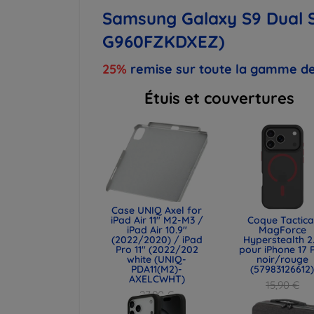
Samsung Galaxy S9 Dual S
G960FZKDXEZ)
25%
remise sur toute la gamme de
Étuis et couvertures
Case UNIQ Axel for
iPad Air 11" M2-M3 /
Coque Tactica
iPad Air 10.9"
MagForce
(2022/2020) / iPad
Hyperstealth 2
Pro 11" (2022/202
pour iPhone 17 
white (UNIQ-
noir/rouge
PDA11(M2)-
(57983126612
AXELCWHT)
15,90 €
27,90 €
11,93 €
20,93 €