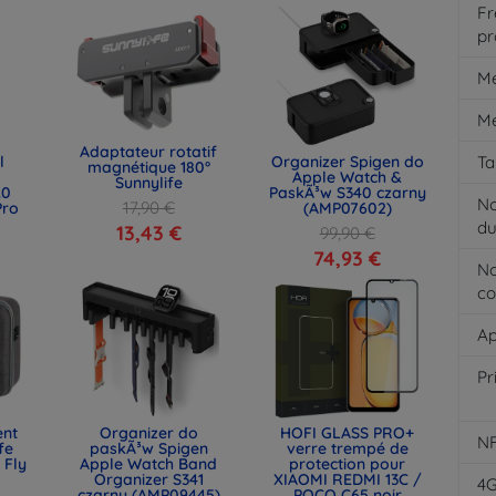
Fr
pr
M
Mé
Adaptateur rotatif
l
Organizer Spigen do
Ta
magnétique 180°
Apple Watch &
Sunnylife
.0
PaskÃ³w S340 czarny
N
17,90 €
Pro
(AMP07602)
du
13,43 €
99,90 €
)
74,93 €
N
co
Ap
Pr
ent
Organizer do
HOFI GLASS PRO+
N
fe
paskÃ³w Spigen
verre trempé de
 Fly
Apple Watch Band
protection pour
Organizer S341
XIAOMI REDMI 13C /
4
czarny (AMP09445)
POCO C65 noir