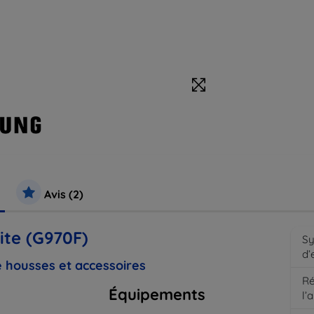
Avis (2)
ite (G970F)
S
d’
 housses et accessoires
Ré
Équipements
l’