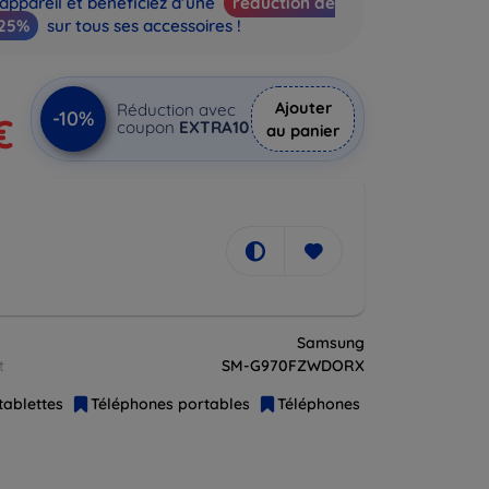
appareil et bénéficiez d’une
réduction de
25%
sur tous ses accessoires !
Ajouter
Réduction avec
-10%
€
coupon
EXTRA10
au panier
Samsung
t
SM-G970FZWDORX
tablettes
Téléphones portables
Téléphones intelligents