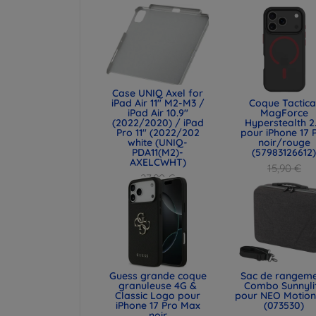
Case UNIQ Axel for
iPad Air 11" M2-M3 /
Coque Tactica
iPad Air 10.9"
MagForce
(2022/2020) / iPad
Hyperstealth 2
Pro 11" (2022/202
pour iPhone 17 
white (UNIQ-
noir/rouge
PDA11(M2)-
(57983126612
AXELCWHT)
15,90 €
27,90 €
11,93 €
20,93 €
Guess grande coque
Sac de rangem
granuleuse 4G &
Combo Sunnyli
Classic Logo pour
pour NEO Motion
iPhone 17 Pro Max
(073530)
noir