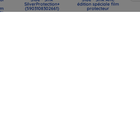
SilverProtection+
édition spéciale film
mm
(5903108302661)
protecteur
0)
13,90 €
12,90 €
10,43 €
9,67 €
ine
3MK FlexibleGlass
3MK Samsung Galaxy
our
verre trempé hybride
S10e - 3mk Protection
e
protecteur pour
de lentille
Samsung G970 S10e
(5903108105538)
(5903108212717)
10,90 €
11,90 €
8,17 €
8,93 €
Tout