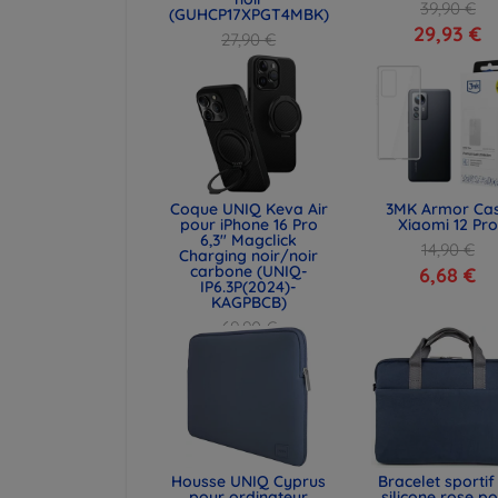
39,90 €
(GUHCP17XPGT4MBK)
29,93 €
27,90 €
20,93 €
Coque UNIQ Keva Air
3MK Armor Ca
pour iPhone 16 Pro
Xiaomi 12 Pro
6,3" Magclick
14,90 €
Charging noir/noir
carbone (UNIQ-
6,68 €
IP6.3P(2024)-
KAGPBCB)
69,90 €
52,43 €
Housse UNIQ Cyprus
Bracelet sportif
pour ordinateur
silicone rose p