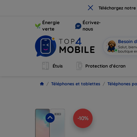
×
Téléchargez notre
Énergie
Écrivez-
verte
nous
Besoin d
Salut, bie
boutique en
Étuis
Protection d’écran
Téléphones et tablettes
Téléphones po
-10%