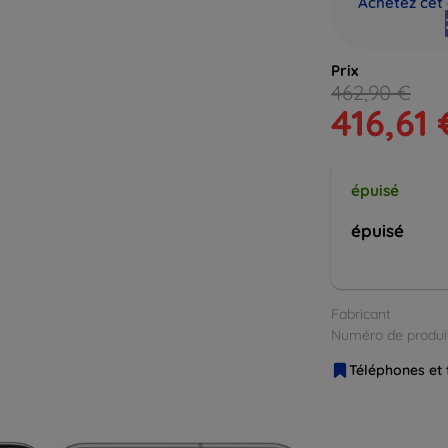
Achetez cet 
Prix
462,90 €
416,61 
épuisé
épuisé
Fabricant
Numéro de produi
Téléphones et 