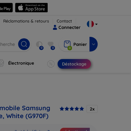
Réclamations & retours
Contact
Connecter
Panier
0
0
0
Électronique
Déstockage
 mobile Samsung
2x
e, White (G970F)