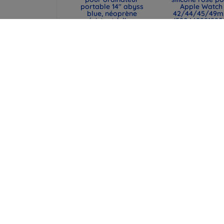
portable 14" abyss
Apple Watch
blue, néoprène
42/44/45/49
résistant à l’eau
(590442291990
(UNIQ-CYPRUS (14) -
49,90 €
ABSBLUE)
37,43 €
31,90 €
23,93 €
Housse pour
Coque Candy Bel
ordinateur portable
transparente p
UNIQ Cyprus 16" marl
Samsung S10
gray, néoprène
9,90 €
résistant à l'eau
(UNIQ-CYPRUS (16) -
7,43 €
MALGRY)
36,90 €
Tout
27,67 €