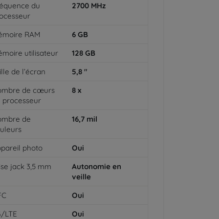
équence du
2700
MHz
ocesseur
émoire RAM
6
GB
moire utilisateur
128
GB
ille de l’écran
5,8
"
ombre de cœurs
8
x
 processeur
ombre de
16,7
mil
uleurs
pareil photo
Oui
ise jack 3,5 mm
Autonomie en
veille
FC
Oui
G/LTE
Oui