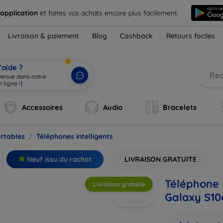
 application
et faites vos achats encore plus facilement.
Livraison & paiement
Blog
Cashback
Retours faciles
’aide ?
nvenue dans notre
 ligne !
|
Accessoires
Audio
Bracelets
rtables
Téléphones intelligents
Neuf issu du rachat
LIVRAISON GRATUITE
Téléphone
Livraison gratuite
Galaxy S10
Cadeau