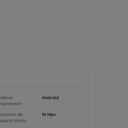
ystème
Android
exploitation
solution de
16
Mpx
appareil photo