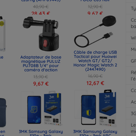
40,90 €
12,90 €
Ty
28,43 €
9,67 €
Ca
ba
Wi
M
Câble de charge USB
Tactical pour Huawei
se
Adaptateur de base
Watch GT/ GT2/
G
magnétique PULUZ
Honor Magic Watch 2
PU708B 1/4" pour
(2447490)
caméra d'action
Ré
16,90 €
13,90 €
l’
12,67 €
9,67 €
Co
Ac
3
Le
m
 en
3MK Samsung Galaxy
3MK Samsung Galaxy
our
S10e - 3mk
S10e - 3mk ARC