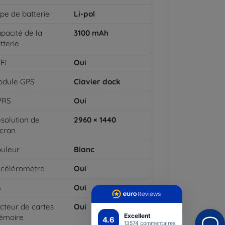
pe de batterie
Li-pol
pacité de la
3100
mAh
tterie
Fi
Oui
odule GPS
Clavier dock
PRS
Oui
solution de
2960 × 1440
écran
uleur
Blanc
céléromètre
Oui
G
Oui
cteur de cartes
Oui
Excellent
émoire
4.6
13574 commentaires