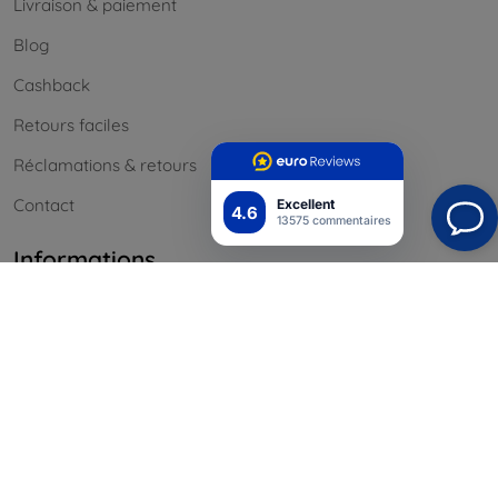
Livraison & paiement
Blog
Cashback
Retours faciles
Réclamations & retours
Contact
Excellent
4.6
13575 commentaires
Informations
Nos marques
Vos cookies
Confidentialité
Politique de retour
Conditión générales