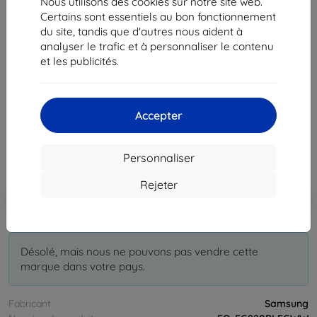
Nous utilisons des cookies sur notre site web.
Certains sont essentiels au bon fonctionnement
du site, tandis que d'autres nous aident à
analyser le trafic et à personnaliser le contenu
et les publicités.
Écouteurs SAMSUNG HEADSET WHITE 3.5MM (EO-
EG920BLEGWW)
22,90 €
Accepter
20,60 €
Personnaliser
Prix HT
17,17 €
Rejeter
Ajouter au
Réduction avec coupon
-10%
EXTRA10
panier
Désolé, mais nous ne pouvons pas vendre cette
marque dans votre pays.
Fabricant
Samsung