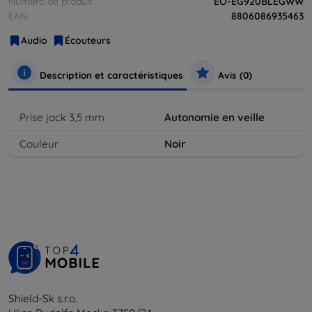
Numéro de produit
EO-EG920BLEGWW
EAN
8806086935463
Audio
Écouteurs
Description et caractéristiques
Avis (0)
Prise jack 3,5 mm
Autonomie en veille
Couleur
Noir
Shield-Sk s.r.o.