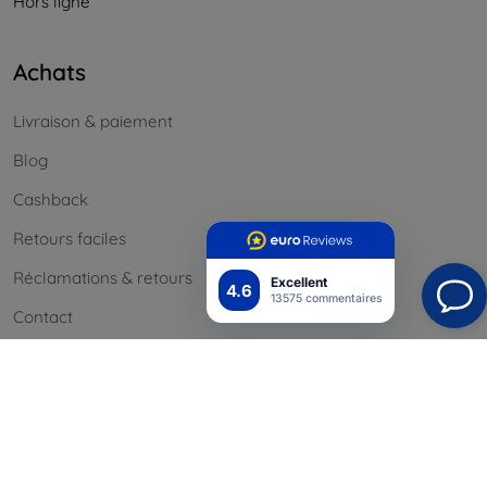
Hors ligne
Achats
Livraison & paiement
Blog
Cashback
Retours faciles
Réclamations & retours
Excellent
4.6
13575 commentaires
Contact
Informations
Nos marques
Vos cookies