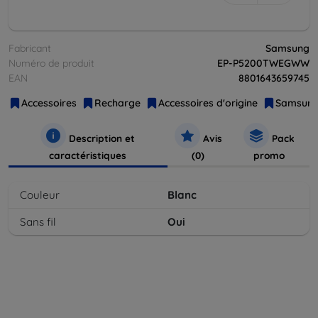
Fabricant
Samsung
Numéro de produit
EP-P5200TWEGWW
EAN
8801643659745
Accessoires
Recharge
Accessoires d'origine
Samsun
Description et
Avis
Pack
caractéristiques
(0)
promo
Couleur
Blanc
Sans fil
Oui