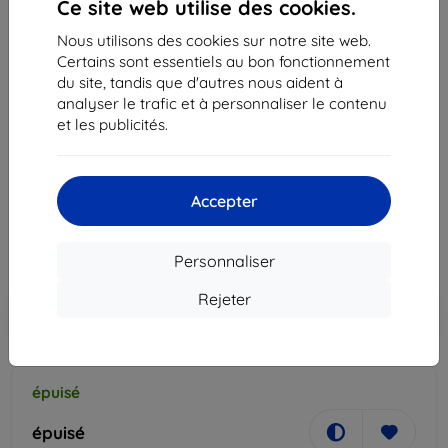
Ce site web utilise des cookies.
Nous utilisons des cookies sur notre site web.
Certains sont essentiels au bon fonctionnement
du site, tandis que d'autres nous aident à
analyser le trafic et à personnaliser le contenu
et les publicités.
Chargeur sans fil Duo Pad Samsung EP-P5200TW
induction charger white (EP-P5200TWEGWW)
75,90 €
Accepter
68,32 €
Prix HT
56,93 €
Personnaliser
Rejeter
Ajouter au
Réduction avec coupon
-10%
EXTRA10
panier
épuisé
épuisé