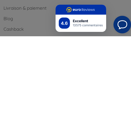
Livraison & paiement
Blog
Excellent
4.6
13575 commentaires
Cashback
Retours faciles
Réclamations & retours
Contact
Informations
Nos marques
Vos cookies
Confidentialité
Politique de retour
Conditión générales