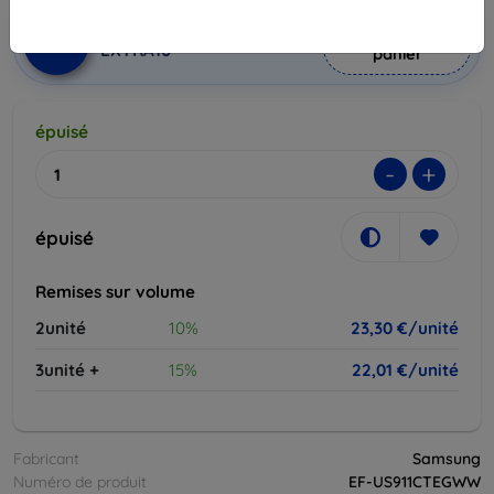
Ajouter au
Réduction avec coupon
-10%
EXTRA10
panier
épuisé
-
+
épuisé
Remises sur volume
2unité
10%
23,30 €/unité
3unité +
15%
22,01 €/unité
Fabricant
Samsung
Numéro de produit
EF-US911CTEGWW