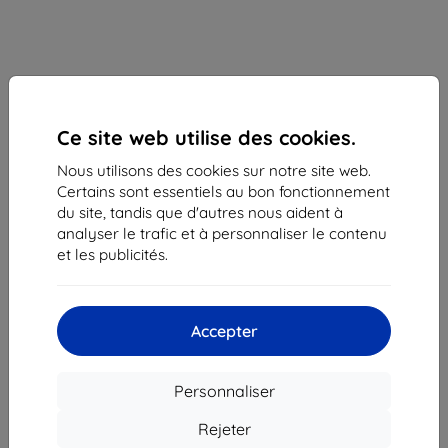
Ce site web utilise des cookies.
Nous utilisons des cookies sur notre site web.
Certains sont essentiels au bon fonctionnement
du site, tandis que d'autres nous aident à
analyser le trafic et à personnaliser le contenu
Film de protection Samsung Galaxy S23 Screen
et les publicités.
Protector (EF-US911CTEGWW)
Adapté pour:
Samsung Galaxy S23
Description et caractéristiques
Accepter
25,90 €
23,30 €
Personnaliser
Rejeter
Prix HT
19,42 €