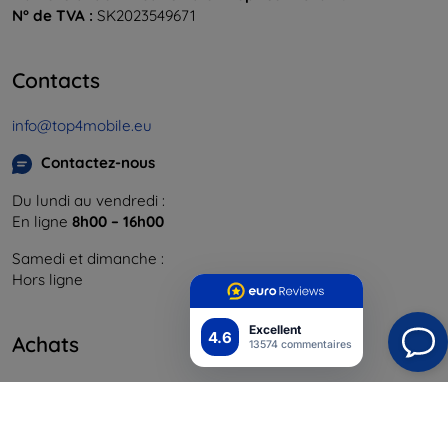
N° de TVA :
SK2023549671
Contacts
info@top4mobile.eu
Contactez-nous
Du lundi au vendredi :
En ligne
8h00 – 16h00
Samedi et dimanche :
Hors ligne
Excellent
4.6
Achats
13574 commentaires
Livraison & paiement
Blog