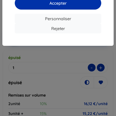
Accepter
17,90 €
16,12 €
Personnaliser
Prix HT
13,43 €
Rejeter
Ajouter au
Réduction avec coupon
-10%
EXTRA10
panier
épuisé
-
+
épuisé
Remises sur volume
2unité
10%
16,12 €/unité
3unité +
15%
15,22 €/unité