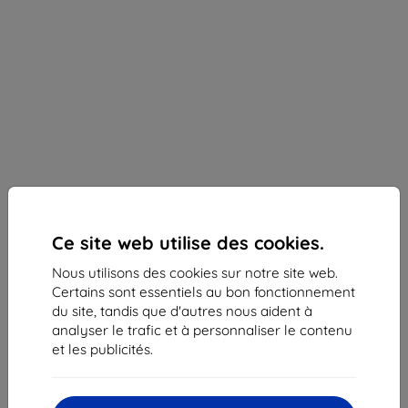
Ce site web utilise des cookies.
Nous utilisons des cookies sur notre site web.
Certains sont essentiels au bon fonctionnement
Protection d’écran Samsung EF-UA356CTEGWW
du site, tandis que d'autres nous aident à
A35 5G A356 (EF-UA356CTEGWW)
analyser le trafic et à personnaliser le contenu
et les publicités.
Adapté pour:
Samsung Galaxy A35
Description et caractéristiques