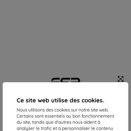
ESR film protecteur Paper Feel 2-PACK iPad Pro 11
Ce site web utilise des cookies.
5 / 2024 mat clair (4894240194966)
Nous utilisons des cookies sur notre site web.
Adapté pour:
Apple iPad Pro 11
Certains sont essentiels au bon fonctionnement
Description et caractéristiques
du site, tandis que d'autres nous aident à
analyser le trafic et à personnaliser le contenu