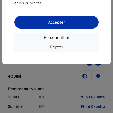
22,90 €
et les publicités.
20,60 €
Prix HT
17,17 €
Accepter
Ajouter au
Réduction avec coupon
-10%
EXTRA10
panier
Personnaliser
Rejeter
épuisé
-
+
épuisé
Remises sur volume
2unité
10%
20,60 €/unité
3unité +
15%
19,46 €/unité