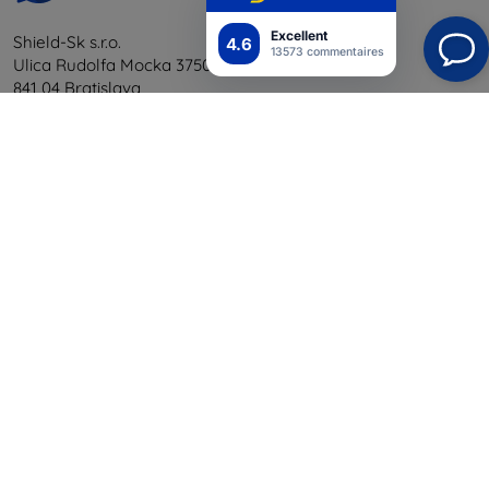
Excellent
Shield-Sk s.r.o.
4.6
13573 commentaires
Ulica Rudolfa Mocka 3750/2A
841 04 Bratislava
Numéro d’identification d’entreprise :
46701494
N° de TVA :
SK2023549671
Contacts
info@top4mobile.eu
Contactez-nous
Du lundi au vendredi :
En ligne
8h00 – 16h00
Samedi et dimanche :
Hors ligne