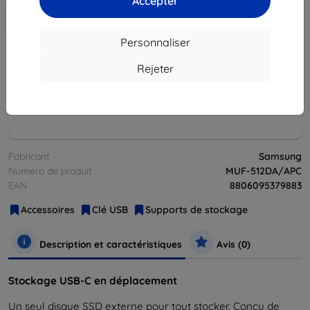
Accepter
Ajouter au
Réduction avec coupon
-10%
EXTRA10
panier
Personnaliser
Rejeter
épuisé
épuisé
Fabricant
Samsung
Numéro de produit
MUF-512DA/APC
EAN
8806095379883
Accessoires
Clé USB
Supports de stockage
Description et caractéristiques
Avis (0)
Stockage USB-C en déplacement
Un seul disque SSD externe pour tout stocker. Conçu de