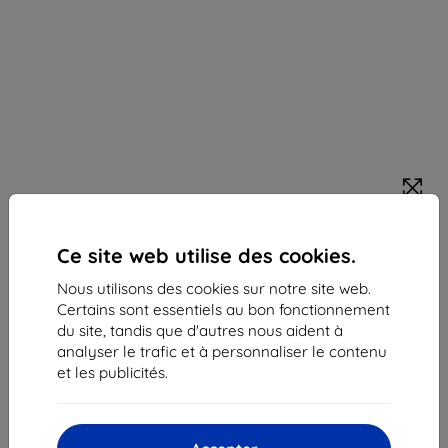
Samsung 512GB USB 3.2 USB-C Bleu
Ce site web utilise des cookies.
Adapté pour:
Uni
Nous utilisons des cookies sur notre site web.
Description et caractéristiques
Certains sont essentiels au bon fonctionnement
du site, tandis que d'autres nous aident à
76,90 €
analyser le trafic et à personnaliser le contenu
69,20 €
et les publicités.
Prix HT
57,67 €