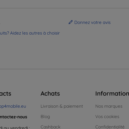
.
Donnez votre avis
ts? Aidez les autres à choisir
acts
Achats
Informatio
op4mobile.eu
Livraison & paiement
Nos marques
Blog
Vos cookies
ntactez-nous
Cashback
Confidentialité
i au vendredi :