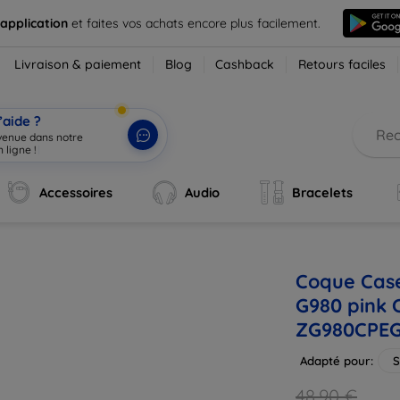
 application
et faites vos achats encore plus facilement.
Livraison & paiement
Blog
Cashback
Retours faciles
’aide ?
nvenue dans notre
 ligne !
|
Accessoires
Audio
Bracelets
Coque Cas
G980 pink 
ZG980CPEG
Adapté pour:
S
48,90 €