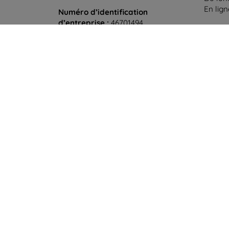
En lig
Numéro d’identification
d’entreprise :
46701494
Samedi
N° de TVA :
SK2023549671
Hors l
©
2026
top4mobile.fr. Tous droits réservés.