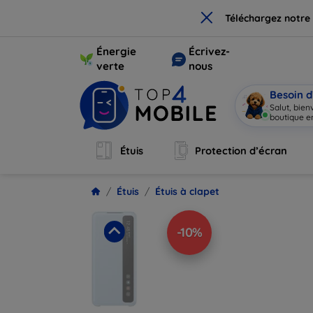
×
Téléchargez notre
Énergie
Écrivez-
verte
nous
Besoin d
Salut, bie
boutique en
Étuis
Protection d’écran
Étuis
Étuis à clapet
-10%