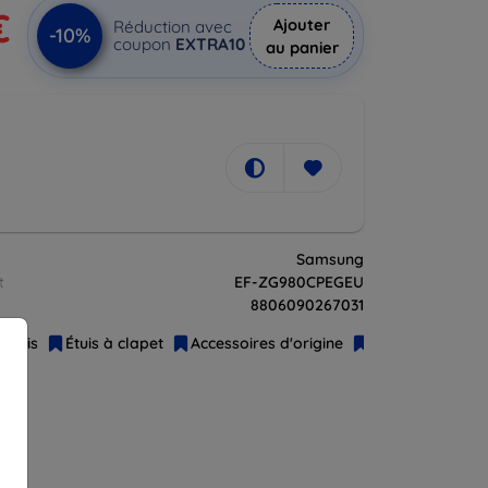
€
Ajouter
Réduction avec
-10%
coupon
EXTRA10
au panier
Samsung
t
EF-ZG980CPEGEU
8806090267031
Étuis
Étuis à clapet
Accessoires d'origine
Samsung