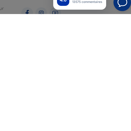
13575 commentaires
ur
ales
pour
Top4Mobile.fr
Nos boutiques