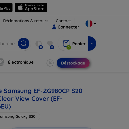
Réclamations & retours
Contact
Connecter
Panier
0
0
0
Électronique
Déstockage
e Samsung EF-ZG980CP S20
Clear View Cover (EF-
EU)
amsung Galaxy S20