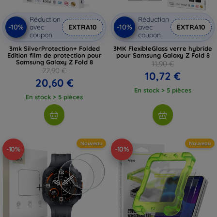
Réduction
Réduction
-10%
-10%
avec
EXTRA10
avec
EXTRA10
coupon
coupon
3mk SilverProtection+ Folded
3MK FlexibleGlass verre hybride
Edition film de protection pour
pour Samsung Galaxy Z Fold 8
Samsung Galaxy Z Fold 8
11,90 €
22,90 €
10,72 €
20,60 €
En stock > 5 pièces
En stock > 5 pièces
Nouveau
Nouveau
-10%
-10%