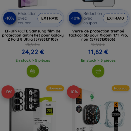
Réduction
Réduction
-10%
-10%
avec
EXTRA10
avec
EXTRA10
coupon
coupon
EF-UF976CTE Samsung film de
Verre de protection trempé
protection antireflet pour Galaxy
Tactical 5D pour Xiaomi 17T Pro,
Z Fold 8 Ultra (57983131105)
noir (57983130806)
26,90 €
12,90 €
24,22 €
11,62 €
En stock > 5 pièces
En stock > 5 pièces
Nouveau
Nouveau
-10%
-10%