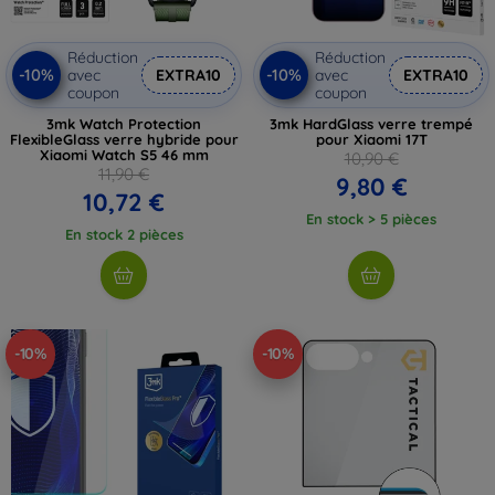
Réduction
Réduction
-10%
-10%
avec
EXTRA10
avec
EXTRA10
coupon
coupon
3mk Watch Protection
3mk HardGlass verre trempé
FlexibleGlass verre hybride pour
pour Xiaomi 17T
Xiaomi Watch S5 46 mm
10,90 €
11,90 €
9,80 €
10,72 €
En stock > 5 pièces
En stock 2 pièces
-10%
-10%