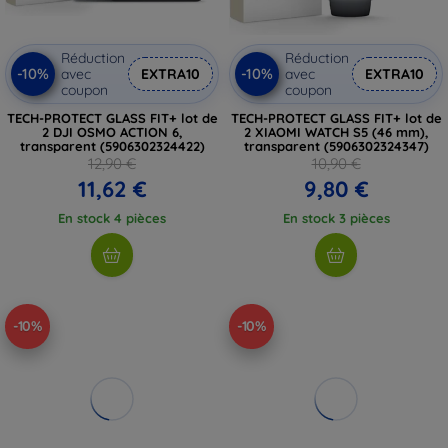
Réduction
Réduction
-10%
-10%
avec
EXTRA10
avec
EXTRA10
coupon
coupon
TECH-PROTECT GLASS FIT+ lot de
TECH-PROTECT GLASS FIT+ lot de
2 DJI OSMO ACTION 6,
2 XIAOMI WATCH S5 (46 mm),
transparent (5906302324422)
transparent (5906302324347)
12,90 €
10,90 €
11,62 €
9,80 €
En stock 4 pièces
En stock 3 pièces
-10%
-10%