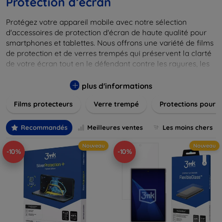
Protection d’écran
Protégez votre appareil mobile avec notre sélection
d'accessoires de protection d'écran de haute qualité pour
smartphones et tablettes. Nous offrons une variété de films
de protection et de verres trempés qui préservent la clarté
de votre écran tout en le défendant contre les rayures, les
chocs et les traces de doigts. Chaque produit est conçu pour
s'adapter parfaitement à votre appareil, garantissant une
plus d'informations
installation facile et une performance maximale sans
Films protecteurs
Verre trempé
Protections pour 
compromis sur la sensibilité tactile. Explorez notre gamme
pour trouver le protecteur qui répond le mieux à vos
besoins et assurez-vous que votre écran reste comme neuf,
Recommandés
Meilleures ventes
Les moins chers
longtemps.
Nouveau
Nouveau
-10%
-10%