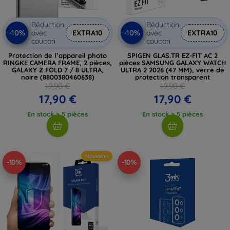
Réduction
Réduction
-10%
-10%
avec
EXTRA10
avec
EXTRA10
coupon
coupon
Protection de l’appareil photo
SPIGEN GLAS.TR EZ-FIT AC 2
RINGKE CAMERA FRAME, 2 pièces,
pièces SAMSUNG GALAXY WATCH
GALAXY Z FOLD 7 / 8 ULTRA,
ULTRA 2 2026 (47 MM), verre de
noire (8800380460638)
protection transparent
19,90 €
19,90 €
17,90 €
17,90 €
En stock > 5 pièces
En stock > 5 pièces
Nouveau
-10%
-10%