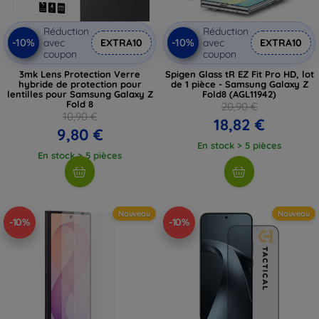
Réduction
Réduction
-10%
-10%
avec
EXTRA10
avec
EXTRA10
coupon
coupon
3mk Lens Protection Verre
Spigen Glass tR EZ Fit Pro HD, lot
hybride de protection pour
de 1 pièce - Samsung Galaxy Z
lentilles pour Samsung Galaxy Z
Fold8 (AGL11942)
Fold 8
20,90 €
10,90 €
18,82 €
9,80 €
En stock > 5 pièces
En stock > 5 pièces
Nouveau
Nouveau
-10%
-10%