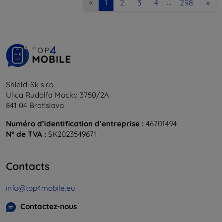
2
3
4
298
»
«
1
…
Shield-Sk s.r.o.
Ulica Rudolfa Mocka 3750/2A
841 04 Bratislava
Numéro d’identification d’entreprise :
46701494
N° de TVA :
SK2023549671
Contacts
info@top4mobile.eu
Contactez-nous