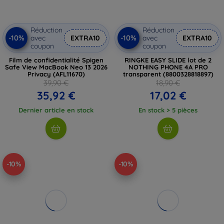
Réduction
Réduction
-10%
-10%
avec
EXTRA10
avec
EXTRA10
coupon
coupon
Film de confidentialité Spigen
RINGKE EASY SLIDE lot de 2
Safe View MacBook Neo 13 2026
NOTHING PHONE 4A PRO
Privacy (AFL11670)
transparent (8800328818897)
39,90 €
18,90 €
35,92 €
17,02 €
Dernier article en stock
En stock > 5 pièces
-10%
-10%