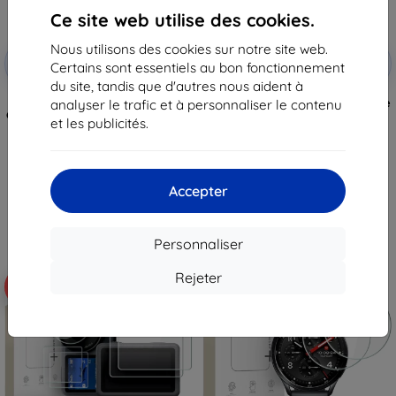
Ce site web utilise des cookies.
Nous utilisons des cookies sur notre site web.
Réduction
Réduction
-10%
-10%
avec
EXTRA10
avec
EXTRA10
Certains sont essentiels au bon fonctionnement
coupon
coupon
du site, tandis que d'autres nous aident à
Verre de protection Tactical
TECH-PROTECT GLASS FIT+ lot de
analyser le trafic et à personnaliser le contenu
Glass pour Xiaomi Pad 7/8/8 Pro,
2 pour Garmin Forerunner 70 /
et les publicités.
transparent (57983130431)
170, transparent
14,90 €
10,90 €
13,42 €
9,80 €
Accepter
En stock > 5 pièces
En stock 3 pièces
Personnaliser
Rejeter
-10%
-10%