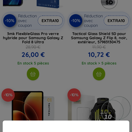
Réduction
Réduction
-10%
-10%
avec
EXTRA10
avec
EXTRA10
coupon
coupon
3mk FlexibleGlass Pro verre
Tactical Glass Shield 5D pour
hybride pour Samsung Galaxy Z
Samsung Galaxy Z Flip 8, noir,
Fold 8 Ultra
extérieur, 57983130475
28,90 €
11,90 €
26,00 €
10,72 €
En stock 5 pièces
En stock > 5 pièces
-10%
-10%