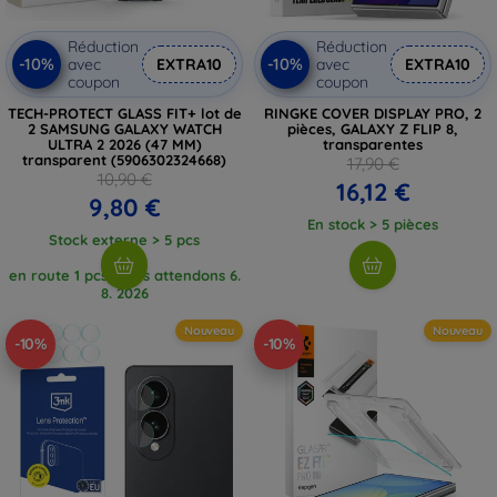
Réduction
Réduction
-10%
-10%
avec
EXTRA10
avec
EXTRA10
coupon
coupon
TECH-PROTECT GLASS FIT+ lot de
RINGKE COVER DISPLAY PRO, 2
2 SAMSUNG GALAXY WATCH
pièces, GALAXY Z FLIP 8,
ULTRA 2 2026 (47 MM)
transparentes
transparent (5906302324668)
17,90 €
10,90 €
16,12 €
9,80 €
En stock > 5 pièces
Stock externe > 5 pcs
en route 1 pcs, nous attendons 6.
8. 2026
Nouveau
Nouveau
-10%
-10%