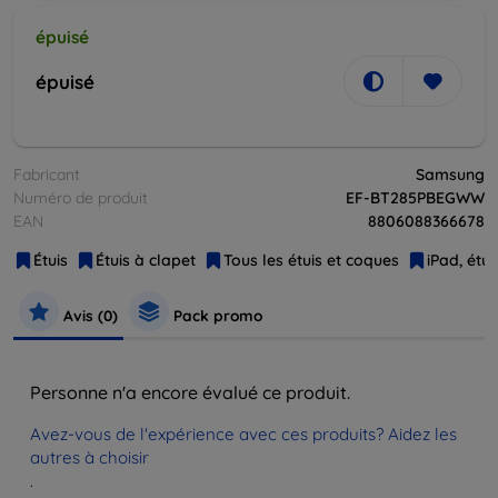
épuisé
épuisé
Fabricant
Samsung
Numéro de produit
EF-BT285PBEGWW
EAN
8806088366678
Étuis
Étuis à clapet
Tous les étuis et coques
iPad, étu
Avis (0)
Pack promo
Personne n'a encore évalué ce produit.
Avez-vous de l'expérience avec ces produits? Aidez les
autres à choisir
.