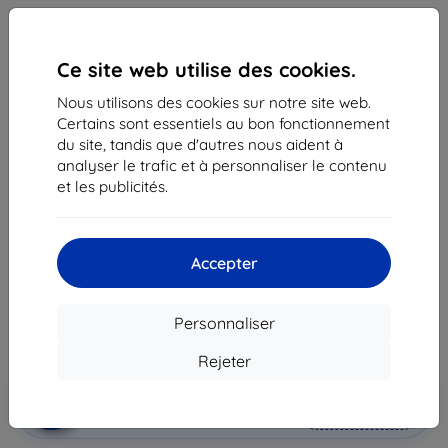
Ce site web utilise des cookies.
Nous utilisons des cookies sur notre site web.
Certains sont essentiels au bon fonctionnement
du site, tandis que d'autres nous aident à
analyser le trafic et à personnaliser le contenu
Coque Samsung Polohovací pouzdro pro Tab A 7"
et les publicités.
čierny (EF-BT285PBEGWW)
Adapté pour:
Samsung Galaxy Tab
Accepter
36,90 €
33,22 €
Personnaliser
Prix HT
27,68 €
Rejeter
Ajouter au
Réduction avec coupon
-10%
EXTRA10
panier