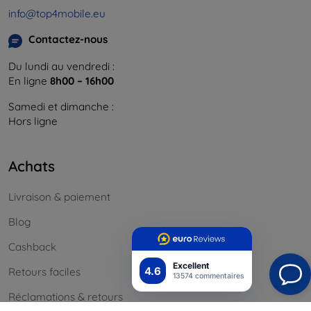
info@top4mobile.eu
Contactez-nous
Du lundi au vendredi :
En ligne
8h00 – 16h00
Samedi et dimanche :
Hors ligne
Achats
Livraison & paiement
Blog
Cashback
Excellent
4.6
Retours faciles
13574 commentaires
Réclamations & retours