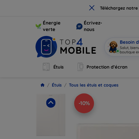
×
Téléchargez notre
Énergie
Écrivez-
verte
nous
Besoin d
Salut, bie
boutique en
Étuis
Protection d’écran
Étuis
Tous les étuis et coques
-10%