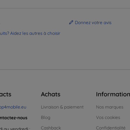
.
Donnez votre avis
ts? Aidez les autres à choisir
acts
Achats
Informatio
op4mobile.eu
Livraison & paiement
Nos marques
Blog
Vos cookies
ntactez-nous
Cashback
Confidentialité
i au vendredi :