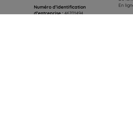
En lig
Numéro d’identification
d’entreprise :
46701494
Samedi
N° de TVA :
SK2023549671
Hors l
©
2026
top4mobile.fr. Tous droits réservés.