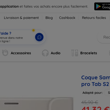
 application
et faites vos achats encore plus facilement.
Livraison & paiement
Blog
Cashback
Retours faciles
’aide ?
nvenue dans notre
 ligne !
|
Accessoires
Audio
Bracelets
Coque Sam
pro Tab S2
Adapté pour:
S
45,90 €
41,32 €