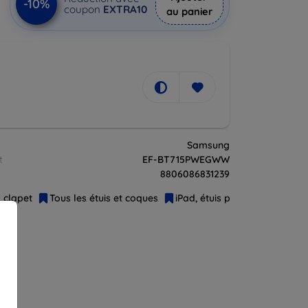
-10%
coupon
EXTRA10
au panier
Samsung
t
EF-BT715PWEGWW
8806086831239
à clapet
Tous les étuis et coques
iPad, étuis pour tablettes