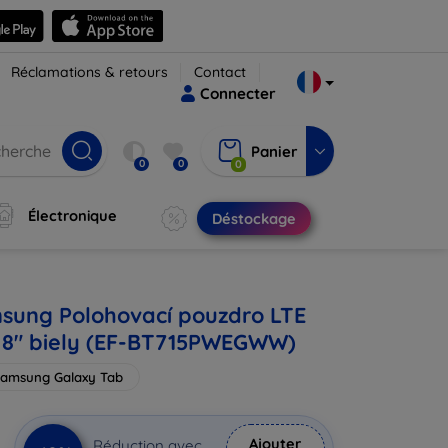
Réclamations & retours
Contact
Connecter
Panier
0
0
0
Électronique
Déstockage
sung Polohovací pouzdro LTE
 8" biely (EF-BT715PWEGWW)
amsung Galaxy Tab
Ajouter
Réduction avec