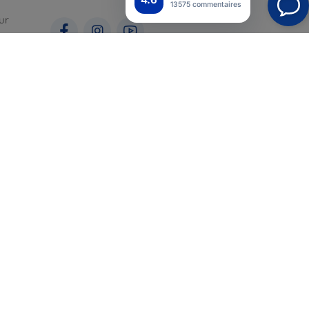
13575 commentaires
ur
ales
pour
Top4Mobile.fr
Nos boutiques