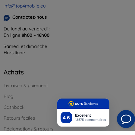
info@top4mobile.eu
Contactez-nous
Du lundi au vendredi :
En ligne
8h00 – 16h00
Samedi et dimanche :
Hors ligne
Achats
Livraison & paiement
Blog
Cashback
Excellent
4.6
Retours faciles
13575 commentaires
Réclamations & retours