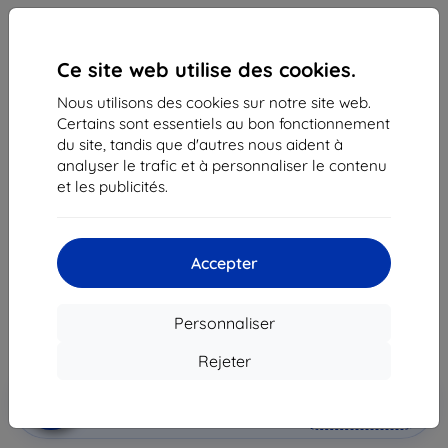
Ce site web utilise des cookies.
Nous utilisons des cookies sur notre site web.
Certains sont essentiels au bon fonctionnement
du site, tandis que d'autres nous aident à
analyser le trafic et à personnaliser le contenu
Coque Samsung 2Piece Cover S8 (G950), Mint (EF-
et les publicités.
MG950CMEGWW)
Adapté pour:
Samsung Galaxy S8
Accepter
18,90 €
17,02 €
Personnaliser
Prix HT
14,18 €
Rejeter
Ajouter au
Réduction avec coupon
-10%
EXTRA10
panier