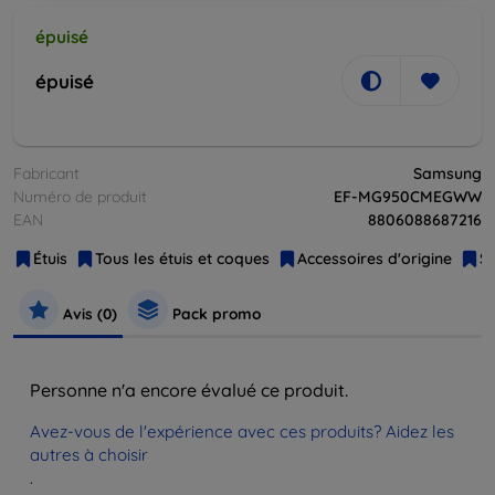
épuisé
épuisé
Fabricant
Samsung
Numéro de produit
EF-MG950CMEGWW
EAN
8806088687216
Étuis
Tous les étuis et coques
Accessoires d'origine
S
Avis (0)
Pack promo
Personne n'a encore évalué ce produit.
Avez-vous de l'expérience avec ces produits? Aidez les
autres à choisir
.