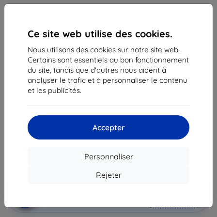
Ce site web utilise des cookies.
Nous utilisons des cookies sur notre site web.
Certains sont essentiels au bon fonctionnement
du site, tandis que d'autres nous aident à
analyser le trafic et à personnaliser le contenu
Coque Samsung Silicone Cover S8+ (G955), Blue
et les publicités.
(EF-PG955TSEGWW)
Adapté pour:
Samsung Galaxy S8 Plus
Accepter
24,90 €
22,42 €
Personnaliser
Prix HT
18,68 €
Rejeter
Ajouter au
Réduction avec coupon
-10%
EXTRA10
panier