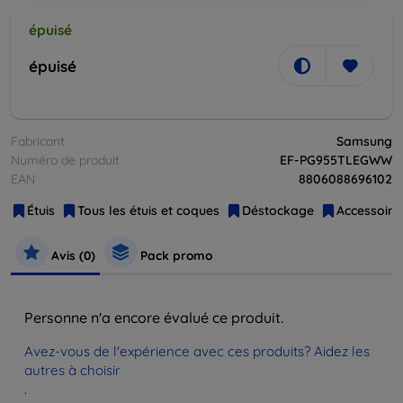
épuisé
épuisé
Fabricant
Samsung
Numéro de produit
EF-PG955TLEGWW
EAN
8806088696102
Étuis
Tous les étuis et coques
Déstockage
Accessoires
Avis (0)
Pack promo
Personne n'a encore évalué ce produit.
Avez-vous de l'expérience avec ces produits? Aidez les
autres à choisir
.