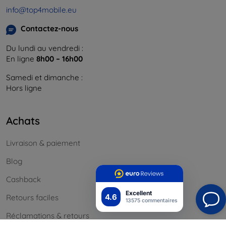
info@top4mobile.eu
Contactez-nous
Du lundi au vendredi :
En ligne
8h00 – 16h00
Samedi et dimanche :
Hors ligne
Achats
Livraison & paiement
Blog
Cashback
Excellent
4.6
Retours faciles
13575 commentaires
Réclamations & retours