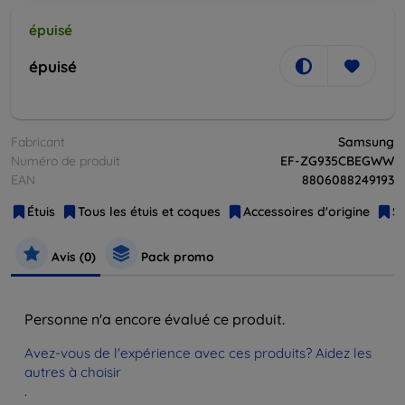
épuisé
épuisé
Fabricant
Samsung
Numéro de produit
EF-ZG935CBEGWW
EAN
8806088249193
Étuis
Tous les étuis et coques
Accessoires d'origine
S
Avis (0)
Pack promo
Personne n'a encore évalué ce produit.
Avez-vous de l'expérience avec ces produits? Aidez les
autres à choisir
.