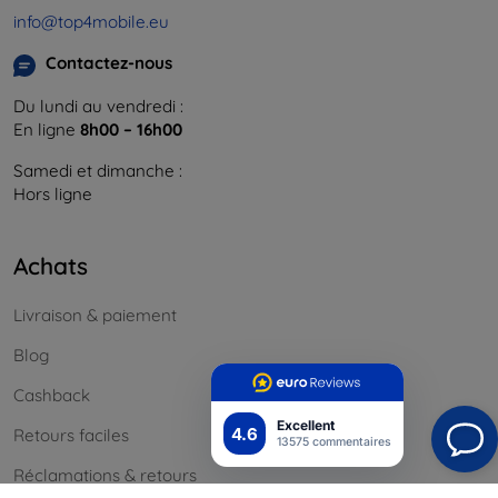
info@top4mobile.eu
Contactez-nous
Du lundi au vendredi :
En ligne
8h00 – 16h00
Samedi et dimanche :
Hors ligne
Achats
Livraison & paiement
Blog
Cashback
Excellent
4.6
Retours faciles
13575 commentaires
Réclamations & retours