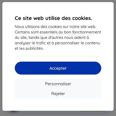
Ce site web utilise des cookies.
Nous utilisons des cookies sur notre site web.
Certains sont essentiels au bon fonctionnement
du site, tandis que d'autres nous aident à
analyser le trafic et à personnaliser le contenu
Coque SAMSUNG PUZDRO CLEAR VIEW PRE
et les publicités.
GALAXY S7 EDGE (EF-ZG935CBEGWW), BLACK
Adapté pour:
Samsung Galaxy S7 Edge
Accepter
42,90 €
38,62 €
Personnaliser
Prix HT
32,18 €
Rejeter
Ajouter au
Réduction avec coupon
-10%
EXTRA10
panier