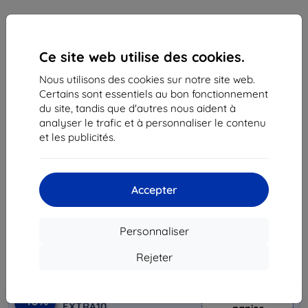
Ce site web utilise des cookies.
Nous utilisons des cookies sur notre site web.
Certains sont essentiels au bon fonctionnement
du site, tandis que d'autres nous aident à
analyser le trafic et à personnaliser le contenu
et les publicités.
Coque HUAWEI Smart cover pro Mate 8, Gray
(51991401)
Accepter
Adapté pour:
Huawei Mate 8
27,90 €
25,12 €
Personnaliser
Rejeter
Prix HT
20,93 €
Ajouter au
Réduction avec coupon
-10%
EXTRA10