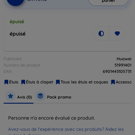
panier
épuisé
épuisé
Fabricant
Huawei
Numéro de produit
51991401
EAN
6901443105731
Étuis
Étuis à clapet
Tous les étuis et coques
Accessoir
Avis (0)
Pack promo
Personne n'a encore évalué ce produit.
Avez-vous de l'expérience avec ces produits? Aidez les