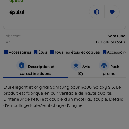
épuisé
épuisé
Fabricant
Samsung
EAN
8806085173507
Accessoires
Étuis
Tous les étuis et coques
Accessoires
Description et
Avis
Pack
caractéristiques
(0)
promo
Étui élégant et original Samsung pour i9300 Galaxy S 3. Le
produit est fabriqué en cuir véritable de haute qualité.
L'intérieur de l'étui est doublé d'un matériau souple. Détails
d'emballage:Boîte/emballage d'origine