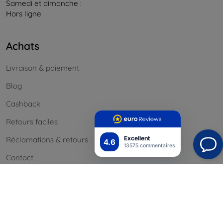
Samedi et dimanche :
Hors ligne
Achats
Livraison & paiement
Blog
Cashback
Retours faciles
Excellent
Réclamations & retours
4.6
13575 commentaires
Contact
Informations
Nos marques
Vos cookies