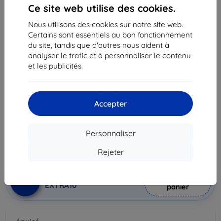
Ce site web utilise des cookies.
Nous utilisons des cookies sur notre site web.
Certains sont essentiels au bon fonctionnement
du site, tandis que d'autres nous aident à
analyser le trafic et à personnaliser le contenu
et les publicités.
Coque Case Samsung EFC-1G6LDEC i9300 brown ()
Adapté pour:
Samsung i9300
Description et caractéristiques
Accepter
20,90 €
18,82 €
Personnaliser
Rejeter
Prix HT
15,68 €
Ajouter au
Réduction avec coupon
-10%
EXTRA10
panier