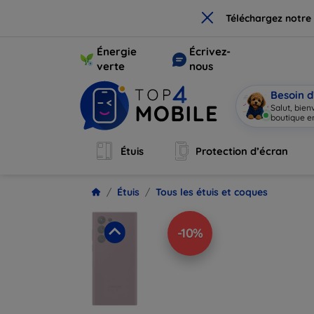
×
Téléchargez notre
Énergie
Écrivez-
verte
nous
Besoin d
Salut, bie
boutique en
Étuis
Protection d’écran
Étuis
Tous les étuis et coques
-10%