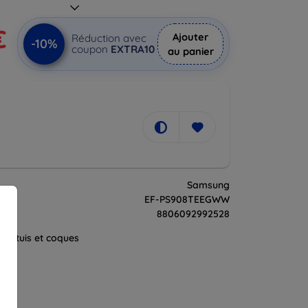
€
Ajouter
Réduction avec
-10%
coupon
EXTRA10
au panier
Samsung
t
EF-PS908TEEGWW
8806092992528
es étuis et coques