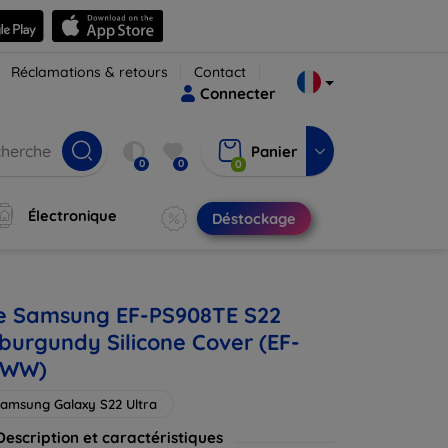
Réclamations & retours
Contact
Connecter
Panier
0
0
0
Électronique
Déstockage
e Samsung EF-PS908TE S22
 burgundy Silicone Cover (EF-
GWW)
amsung Galaxy S22 Ultra
Description et caractéristiques