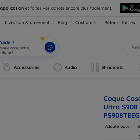
 application
et faites vos achats encore plus facilement.
Livraison & paiement
Blog
Cashback
Retours faciles
’aide ?
nvenue dans notre
 ligne !
|
Accessoires
Audio
Bracelets
Coque Cas
Ultra S908
PS908TEE
Adapté pour:
S