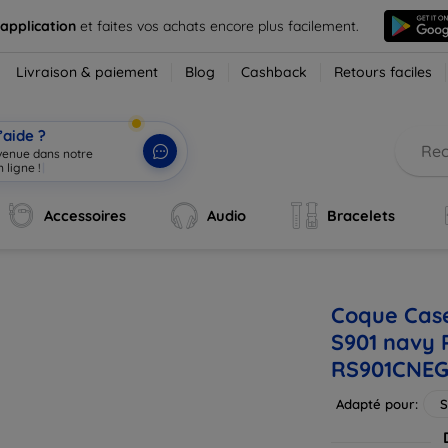
 application
et faites vos achats encore plus facilement.
Livraison & paiement
Blog
Cashback
Retours faciles
’aide ?
nvenue dans notre
 ligne !
|
Accessoires
Audio
Bracelets
Coque Cas
S901 navy 
RS901CNE
Adapté pour:
S