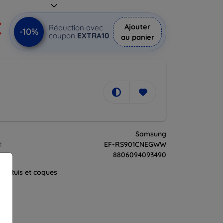
€
Ajouter
Réduction avec
-10%
coupon
EXTRA10
au panier
Samsung
t
EF-RS901CNEGWW
8806094093490
es étuis et coques