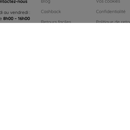
Blog
Vos cookies
ntactez-nous
Cashback
Confidentialité
i au vendredi :
ne
8h00 – 16h00
Retours faciles
Politique de reto
 et dimanche :
Réclamations & retours
Conditión génér
igne
Contact
Blog
Contact
Achat sans TVA 
les entreprises
Énergie verte