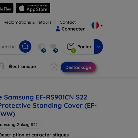
Réclamations & retours
Contact
Connecter
Panier
0
0
0
Électronique
Déstockage
e Samsung EF-RS901CN S22
Protective Standing Cover (EF-
GWW)
amsung Galaxy S22
Description et caractéristiques