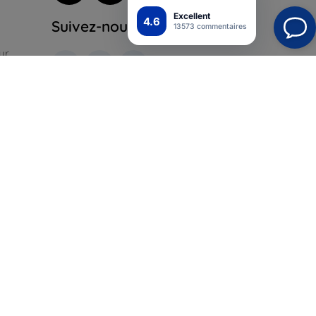
Excellent
4.6
Suivez-nous
13573 commentaires
ur
ales
pour
Top4Mobile.fr
Nos boutiques