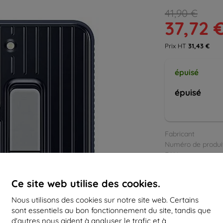
41,90 €
37,72 
Prix HT
31,43 €
épuisé
épuisé
Fabricant
Numéro de produi
EAN
Étuis
Tous l
Ce site web utilise des cookies.
Nous utilisons des cookies sur notre site web. Certains
sont essentiels au bon fonctionnement du site, tandis que
d'autres nous aident à analyser le trafic et à