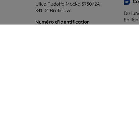
Co
Ulica Rudolfa Mocka 3750/2A
841 04 Bratislava
Du lund
En lig
Numéro d’identification
d’entreprise :
46701494
Samedi
N° de TVA :
SK2023549671
Hors l
©
2026
top4mobile.fr. Tous droits réservés.