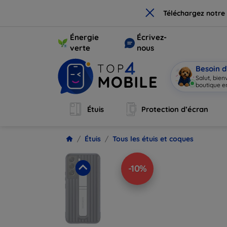
×
Téléchargez notre
Énergie
Écrivez-
verte
nous
Besoin d
Salut, bie
boutique en
Étuis
Protection d’écran
Étuis
Tous les étuis et coques
-10%