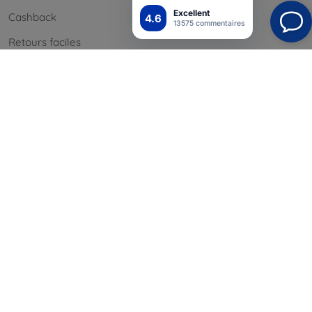
Excellent
Cashback
4.6
13575 commentaires
Retours faciles
Réclamations & retours
Contact
Informations
Nos marques
Vos cookies
Confidentialité
Politique de retour
Conditión générales
Blog
Contact