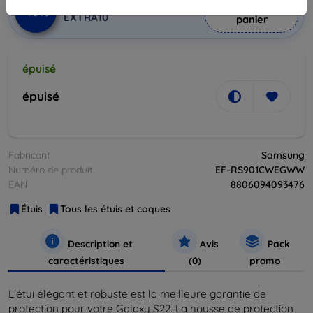
Ajouter au
Réduction avec coupon
-10%
EXTRA10
panier
épuisé
épuisé
Fabricant
Samsung
Numéro de produit
EF-RS901CWEGWW
EAN
8806094093476
Étuis
Tous les étuis et coques
Description et
Avis
Pack
caractéristiques
(0)
promo
L'étui élégant et robuste est la meilleure garantie de
protection pour votre Galaxy S22. La housse de protection