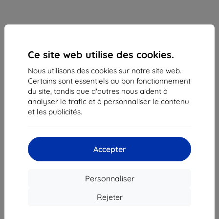
Ce site web utilise des cookies.
Nous utilisons des cookies sur notre site web.
Certains sont essentiels au bon fonctionnement
du site, tandis que d'autres nous aident à
analyser le trafic et à personnaliser le contenu
Coque Case Samsung EF-RS901CW S22 S901 white
et les publicités.
Protective Standing Cover (EF-RS901CWEGWW)
Adapté pour:
Samsung Galaxy S22
Accepter
Description et caractéristiques
41,90 €
37,72 €
Personnaliser
Rejeter
Prix HT
31,43 €