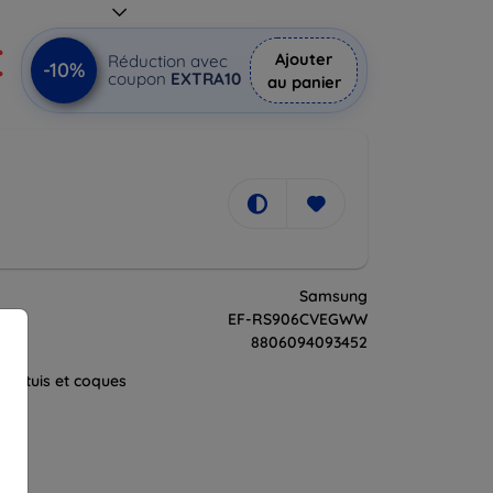
€
Ajouter
Réduction avec
-10%
coupon
EXTRA10
au panier
Samsung
t
EF-RS906CVEGWW
8806094093452
es étuis et coques