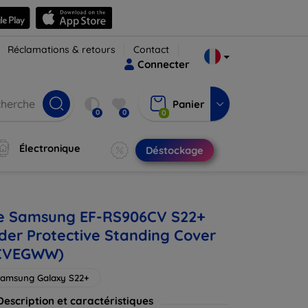
Réclamations & retours
Contact
Connecter
Panier
0
0
0
Électronique
Déstockage
e Samsung EF-RS906CV S22+
der Protective Standing Cover
6CVEGWW)
amsung Galaxy S22+
Description et caractéristiques