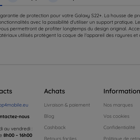
e garantie de protection pour votre Galaxy S22+. La housse de pr
ionnalités avec la possibilité d'utiliser un support pratique. 
vous permettront de profiter longtemps du design original. Acces
ériaux utilisés protègent la coque de l'appareil des rayures et de
acts
Achats
Informatio
op4mobile.eu
Livraison & paiement
Nos marques
Blog
Vos cookies
ntactez-nous
Cashback
Confidentialité
i au vendredi :
ne
8h00 – 16h00
Retours faciles
Politique de reto