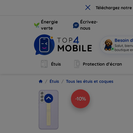
×
Téléchargez notre
Énergie
Écrivez-
verte
nous
Besoin d
Salut, bie
boutique en
Étuis
Protection d’écran
Étuis
Tous les étuis et coques
-10%