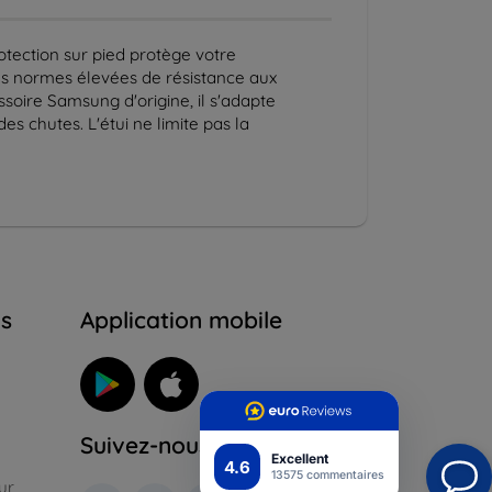
otection sur pied protège votre
Les normes élevées de résistance aux
soire Samsung d'origine, il s'adapte
s chutes. L'étui ne limite pas la
ns
Application mobile
Suivez-nous
Excellent
4.6
13575 commentaires
ur