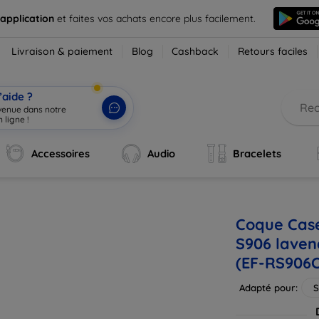
 application
et faites vos achats encore plus facilement.
Livraison & paiement
Blog
Cashback
Retours faciles
’aide ?
nvenue dans notre
 ligne !
|
Accessoires
Audio
Bracelets
Coque Cas
S906 laven
(EF-RS90
Adapté pour:
S