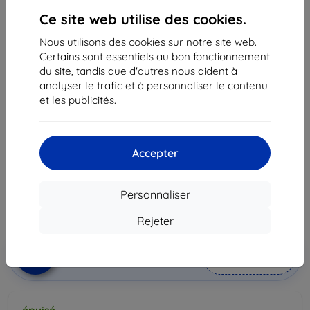
Ce site web utilise des cookies.
Nous utilisons des cookies sur notre site web.
Certains sont essentiels au bon fonctionnement
du site, tandis que d'autres nous aident à
analyser le trafic et à personnaliser le contenu
et les publicités.
Bracelet Samsung Ridge Galaxy Watch3 black
22mm(ET-SFR84LBEGEU)
Adapté pour:
Samsung Watch 45mm
Accepter
40,90 €
36,80 €
Personnaliser
Prix HT
30,67 €
Rejeter
Ajouter au
Réduction avec coupon
-10%
EXTRA10
panier