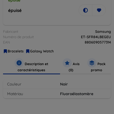
épuisé
épuisé
Fabricant
Samsung
Numéro de produit
ET-SFR84LBEGEU
EAN
8806090577314
Bracelets
Galaxy Watch
Description et
Avis
Pack
caractéristiques
(0)
promo
Couleur
Noir
Matériau
Fluoroélastomère