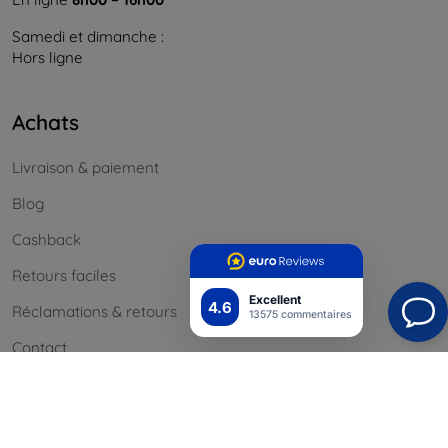
Samedi et dimanche :
Hors ligne
Achats
Livraison & paiement
Blog
Cashback
Retours faciles
Excellent
4.6
Réclamations & retours
13575 commentaires
Contact
Informations
Nos marques