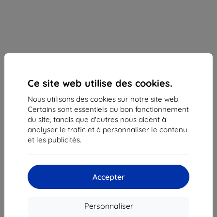
Ce site web utilise des cookies.
Nous utilisons des cookies sur notre site web.
Certains sont essentiels au bon fonctionnement
Samsung ET-SNL70MWEGEU bracelet Marine pour
du site, tandis que d'autres nous aident à
Watch Ultra blanc (ET-SNL70MWEGEU)
analyser le trafic et à personnaliser le contenu
Adapté pour:
Samsung Galaxy Watch Ultra
et les publicités.
Bracelet blanc en TPU pour Galaxy Watch Ultra - léger,
étanche, séchage rapide, résistant et à fixation facile pour
Accepter
un usage sportif
Description et caractéristiques
Personnaliser
46,90 €