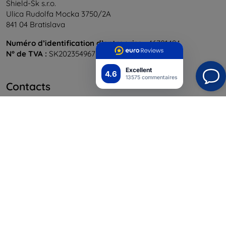
Shield-Sk s.r.o.
Ulica Rudolfa Mocka 3750/2A
841 04 Bratislava
Numéro d’identification d’entreprise :
46701494
N° de TVA :
SK2023549671
Excellent
4.6
13575 commentaires
Contacts
info@top4mobile.eu
Contactez-nous
Du lundi au vendredi :
En ligne
8h00 – 16h00
Samedi et dimanche :
Hors ligne
Achats