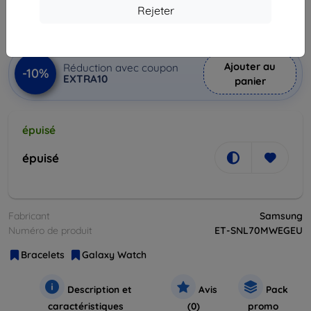
42,20 €
Rejeter
Prix HT
35,17 €
Ajouter au
Réduction avec coupon
-10%
EXTRA10
panier
épuisé
épuisé
Fabricant
Samsung
Numéro de produit
ET-SNL70MWEGEU
Bracelets
Galaxy Watch
Description et
Avis
Pack
caractéristiques
(0)
promo