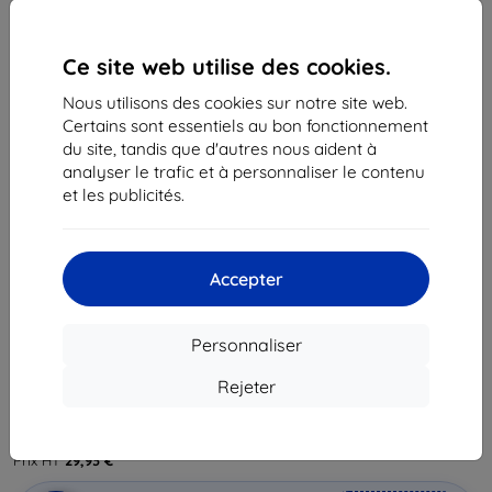
Ce site web utilise des cookies.
Nous utilisons des cookies sur notre site web.
Certains sont essentiels au bon fonctionnement
du site, tandis que d'autres nous aident à
analyser le trafic et à personnaliser le contenu
Porte-clés Diesel Strap for Samsung Galaxy
et les publicités.
S23/S23+/Ultra Grip cover, Red (GP-
TOS911TLARW)
Adapté pour:
Samsung Galaxy S23
Accepter
Samsung Galaxy S23+
Samsung Galaxy S23 Ultra
Personnaliser
Description et caractéristiques
39,90 €
Rejeter
35,92 €
Prix HT
29,93 €