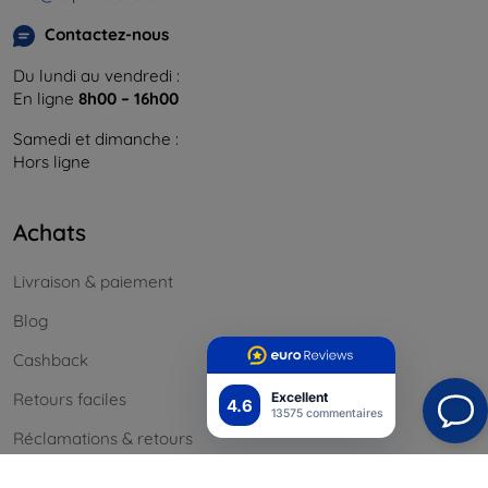
Contactez-nous
Du lundi au vendredi :
En ligne
8h00 – 16h00
Samedi et dimanche :
Hors ligne
Achats
Livraison & paiement
Blog
Cashback
Retours faciles
Excellent
4.6
13575 commentaires
Réclamations & retours
Contact