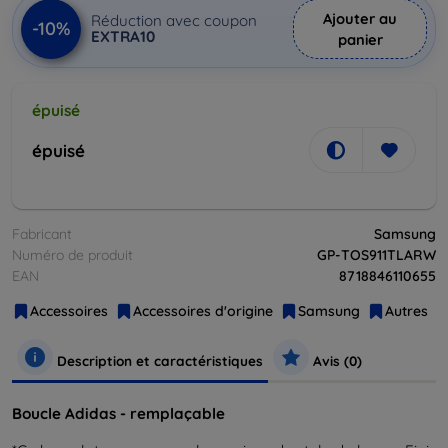
Ajouter au
Réduction avec coupon
-10%
EXTRA10
panier
épuisé
épuisé
Fabricant
Samsung
Numéro de produit
GP-TOS911TLARW
EAN
8718846110655
Accessoires
Accessoires d'origine
Samsung
Autres
Description et caractéristiques
Avis (0)
Boucle Adidas - remplaçable