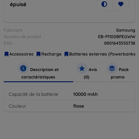
épuisé
Fabricant
Samsung
Numéro de produit
EB-P1100BPEGWW
EAN
8801643550738
Accessoires
Recharge
Batteries externes (Powerbanks)
Description et
Avis
Pack
caractéristiques
(0)
promo
Capacité de la batterie
10000
mAh
Couleur
Rose