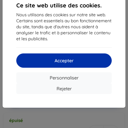
Ce site web utilise des cookies.
Nous utilisons des cookies sur notre site web.
Certains sont essentiels au bon fonctionnement
du site, tandis que d'autres nous aident à
analyser le trafic et à personnaliser le contenu
et les publicités.
Chargeur External battery Samsung EB-P1100BP
10000 mAh pink microUSB (powerbank) (EB-
P1100BPEGWW)
Accepter
27,90 €
25,12 €
Personnaliser
Prix HT
20,93 €
Rejeter
Ajouter au
Réduction avec coupon
-10%
EXTRA10
panier
épuisé