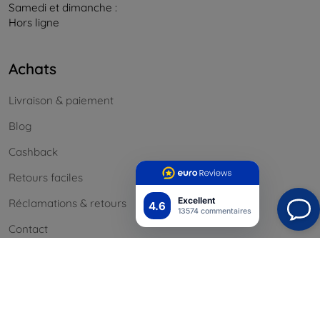
Samedi et dimanche :
Hors ligne
Achats
Livraison & paiement
Blog
Cashback
Retours faciles
Excellent
Réclamations & retours
4.6
13574 commentaires
Contact
Informations
Nos marques