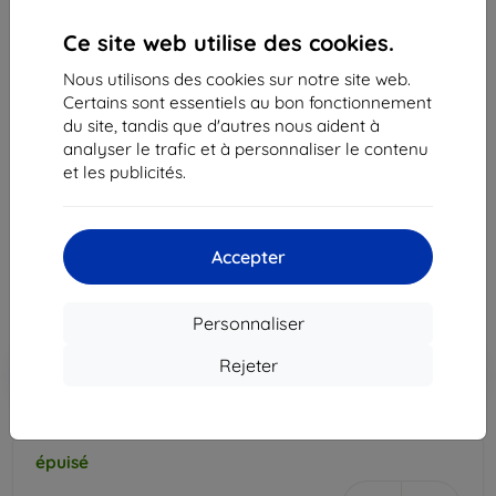
Ce site web utilise des cookies.
Nous utilisons des cookies sur notre site web.
Certains sont essentiels au bon fonctionnement
du site, tandis que d'autres nous aident à
analyser le trafic et à personnaliser le contenu
et les publicités.
Chargeur de voiture Nokia - 2x USB 2.4A+1A Car
Charger Black
17,90 €
16,12 €
Accepter
Prix HT
13,43 €
Personnaliser
Ajouter au
Réduction avec coupon
Rejeter
-10%
EXTRA10
panier
épuisé