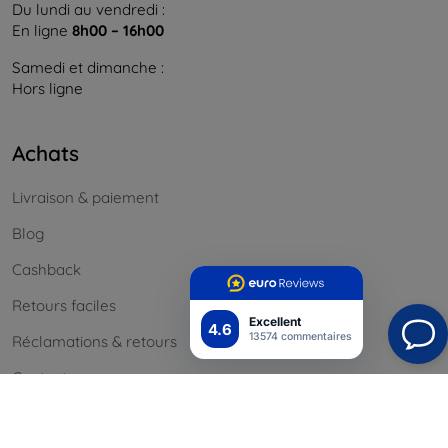
Du lundi au vendredi :
En ligne
8h00 – 16h00
Samedi et dimanche :
Hors ligne
Achats
Livraison & paiement
Blog
Cashback
Retours faciles
Excellent
4.6
13574 commentaires
Réclamations & retours
Contact
Informations