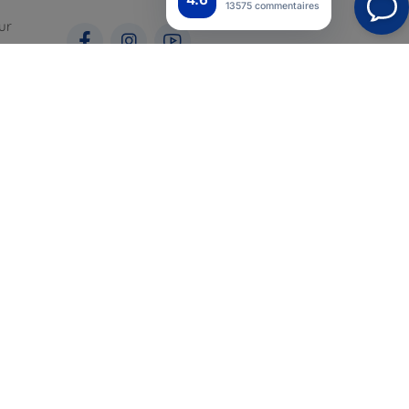
13575 commentaires
ur
ales
pour
Top4Mobile.fr
Nos boutiques