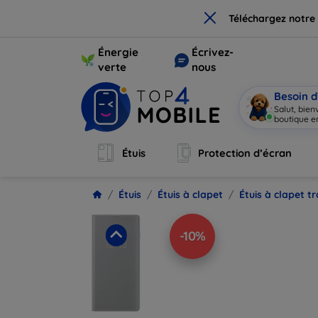
×
Téléchargez notre
Énergie
Écrivez-
verte
nous
Besoin d
Salut, bie
boutique en
Étuis
Protection d’écran
Étuis
Étuis à clapet
Étuis à clapet t
-10%