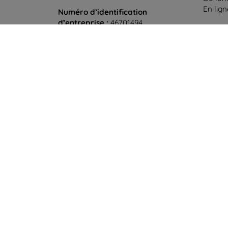
En lig
Numéro d’identification
d’entreprise :
46701494
Samedi
N° de TVA :
SK2023549671
Hors l
©
2026
top4mobile.fr. Tous droits réservés.