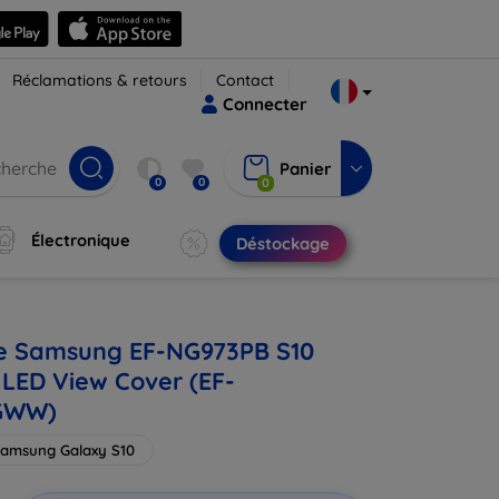
Réclamations & retours
Contact
Connecter
Panier
0
0
0
Électronique
Déstockage
e Samsung EF-NG973PB S10
 LED View Cover (EF-
GWW)
amsung Galaxy S10