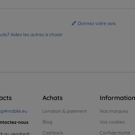
.
Donnez votre avis
ts? Aidez les autres à choisir
acts
Achats
Informatio
op4mobile.eu
Livraison & paiement
Nos marques
Blog
Vos cookies
ntactez-nous
Cashback
Confidentialité
i au vendredi :