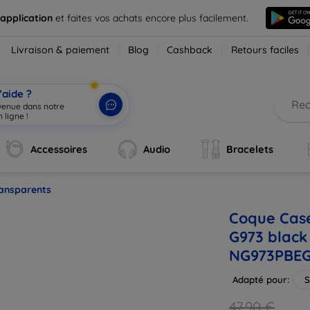
 application
et faites vos achats encore plus facilement.
Livraison & paiement
Blog
Cashback
Retours faciles
’aide ?
nvenue dans notre
 ligne !
|
Accessoires
Audio
Bracelets
ransparents
Coque Cas
G973 black
NG973PBE
Adapté pour:
S
47,90 €