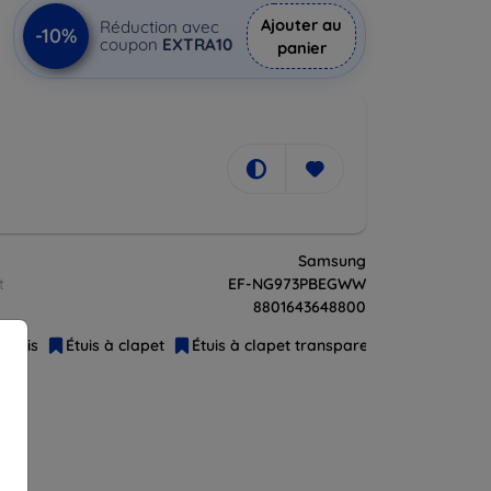
Ajouter au
Réduction avec
-10%
coupon
EXTRA10
panier
Samsung
t
EF-NG973PBEGWW
8801643648800
Étuis
Étuis à clapet
Étuis à clapet transparents
Accessoire