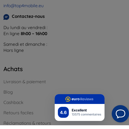
info@top4mobile.eu
Contactez-nous
Du lundi au vendredi :
En ligne
8h00 – 16h00
Samedi et dimanche :
Hors ligne
Achats
Livraison & paiement
Blog
Cashback
Excellent
4.6
Retours faciles
13575 commentaires
Réclamations & retours