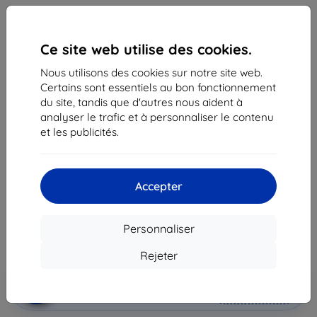
Ce site web utilise des cookies.
Nous utilisons des cookies sur notre site web.
Certains sont essentiels au bon fonctionnement
du site, tandis que d'autres nous aident à
analyser le trafic et à personnaliser le contenu
Coque Case Samsung EF-NG980PB S20 G980 black
et les publicités.
LED View Cover (EF-NG980PBEGEU)
Adapté pour:
Samsung Galaxy S20
Accepter
46,90 €
42,20 €
Personnaliser
Prix HT
35,17 €
Rejeter
Ajouter au
Réduction avec coupon
-10%
EXTRA10
panier