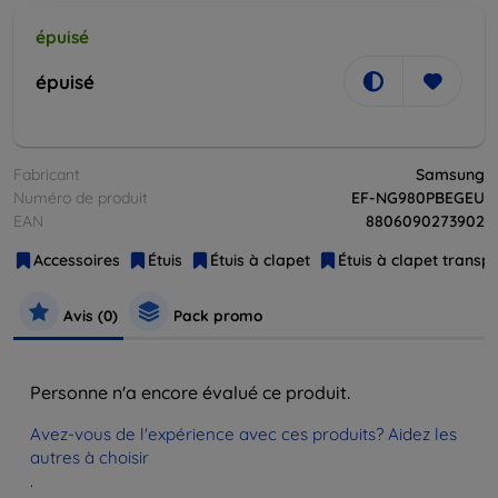
épuisé
épuisé
Fabricant
Samsung
Numéro de produit
EF-NG980PBEGEU
EAN
8806090273902
Accessoires
Étuis
Étuis à clapet
Étuis à clapet transp
Avis (0)
Pack promo
Personne n'a encore évalué ce produit.
Avez-vous de l'expérience avec ces produits? Aidez les
autres à choisir
.