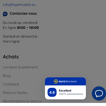
info@top4mobile.eu
Contactez-nous
Du lundi au vendredi :
En ligne
8h00 – 16h00
Samedi et dimanche :
Hors ligne
Achats
Livraison & paiement
Blog
Cashback
Excellent
4.6
Retours faciles
13575 commentaires
Réclamations & retours