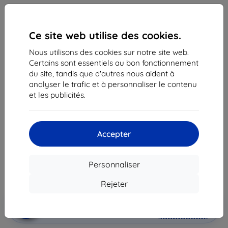
Ce site web utilise des cookies.
Nous utilisons des cookies sur notre site web.
Certains sont essentiels au bon fonctionnement
du site, tandis que d'autres nous aident à
analyser le trafic et à personnaliser le contenu
Coque Case Samsung EF-NN980PA Note 20 N980
et les publicités.
copper brown LED View Cover (EF-NN980PAEGEU)
Adapté pour:
Samsung Galaxy Note 20
Accepter
47,90 €
43,12 €
Personnaliser
Prix HT
35,93 €
Rejeter
Ajouter au
Réduction avec coupon
-10%
EXTRA10
panier