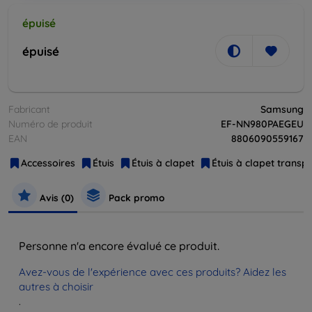
épuisé
épuisé
Fabricant
Samsung
Numéro de produit
EF-NN980PAEGEU
EAN
8806090559167
Accessoires
Étuis
Étuis à clapet
Étuis à clapet transp
Avis (0)
Pack promo
Personne n'a encore évalué ce produit.
Avez-vous de l'expérience avec ces produits? Aidez les
autres à choisir
.