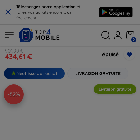
×
Téléchargez notre application
et
faites vos achats encore plus
facilement.
0
901,90 €
épuisé
434,61 €
Neuf issu du rachat
LIVRAISON GRATUITE
Livraison gratuite
-52%