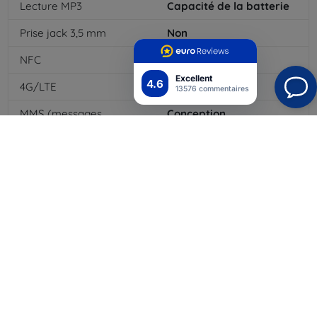
Lecture MP3
Capacité de la batterie
Prise jack 3,5 mm
Non
NFC
Oui
Excellent
4.6
4G/LTE
Oui
13576 commentaires
MMS (messages
Conception
multimédias)
Type de batterie
Li-ion
Capacité de la batterie
4000
mAh
Bluetooth
Oui
WiFi
Oui
EDGE
Lecteur de cartes
mémoire
Module GPS
Clavier dock