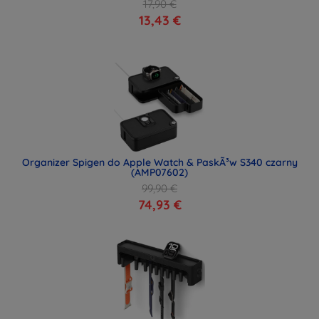
17,90 €
13,43 €
Organizer Spigen do Apple Watch & PaskÃ³w S340 czarny
(AMP07602)
99,90 €
74,93 €