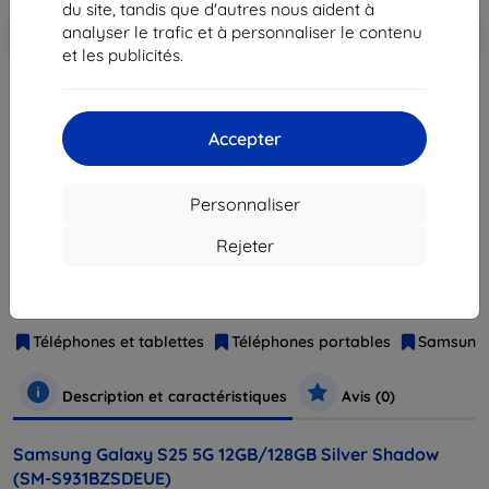
du site, tandis que d'autres nous aident à
Ajouter au
Réduction avec coupon
-10%
analyser le trafic et à personnaliser le contenu
EXTRA10
panier
et les publicités.
épuisé
Accepter
épuisé
Personnaliser
Rejeter
Fabricant
Samsung
Numéro de produit
SM-S931BZSDEUE
EAN
8806095851655
Téléphones et tablettes
Téléphones portables
Samsung
Description et caractéristiques
Avis (0)
Samsung Galaxy S25 5G 12GB/128GB Silver Shadow
(SM-S931BZSDEUE)