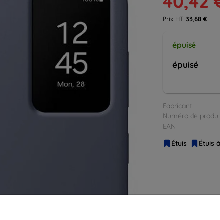
40,42 
Prix HT
33,68 €
épuisé
épuisé
Fabricant
Numéro de produi
EAN
Étuis
Étuis 