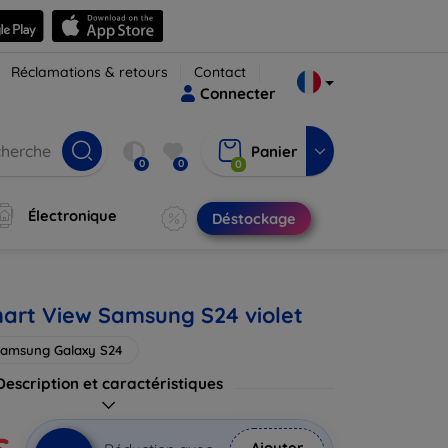
Réclamations & retours
Contact
Connecter
Panier
0
0
0
Électronique
Déstockage
Smart View Samsung S24 violet
amsung Galaxy S24
Description et caractéristiques
Ajouter