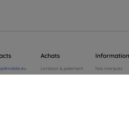
acts
Achats
Informatio
op4mobile.eu
Livraison & paiement
Nos marques
Blog
Vos cookies
ntactez-nous
Cashback
Confidentialité
i au vendredi :
ne
8h00 – 16h00
Retours faciles
Politique de reto
 et dimanche :
Réclamations & retours
Conditión génér
igne
Contact
Blog