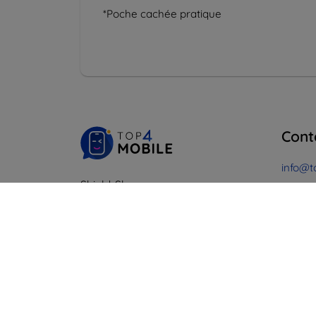
*Poche cachée pratique
Cont
info@t
Shield-Sk s.r.o.
Co
Ulica Rudolfa Mocka 3750/2A
841 04 Bratislava
Du lund
En lig
Numéro d’identification
d’entreprise :
46701494
Samedi
N° de TVA :
SK2023549671
Hors l