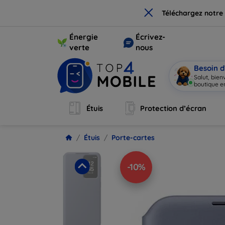
×
Téléchargez notre
Énergie
Écrivez-
verte
nous
Besoin d
Salut, bie
boutique en
Étuis
Protection d’écran
Étuis
Porte-cartes
-10%