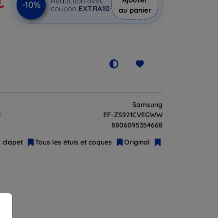
€
Réduction avec
-10%
coupon
EXTRA10
au panier
Samsung
t
EF-ZS921CVEGWW
8806095354668
à clapet
Tous les étuis et coques
Original
Samsung
Port