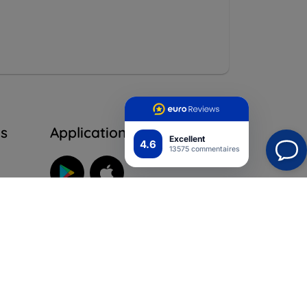
ns
Application mobile
Excellent
4.6
13575 commentaires
Suivez-nous
ur
ales