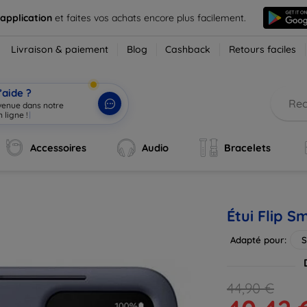
 application
et faites vos achats encore plus facilement.
Livraison & paiement
Blog
Cashback
Retours faciles
’aide ?
nvenue dans notre
 ligne !
|
Accessoires
Audio
Bracelets
Étui Flip 
Adapté pour:
S
44,90 €