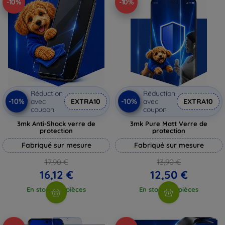
-10%
-10%
Réduction
Réduction
-10%
-10%
avec
EXTRA10
avec
EXTRA10
coupon
coupon
3mk Anti-Shock verre de
3mk Pure Matt Verre de
protection
protection
Fabriqué sur mesure
Fabriqué sur mesure
17,90 €
13,90 €
16,12 €
12,50 €
En stock > 5 pièces
En stock > 5 pièces