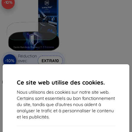
-10%
Réduction
-10%
avec
EXTRA10
coupon
3mk TechWrap Matte Film de
protection mat pour tableau de
Ce site web utilise des cookies.
bord Dacia Sandero Stepway F. 2
Extreme
36,90 €
Nous utilisons des cookies sur notre site web.
33,22 €
Certains sont essentiels au bon fonctionnement
du site, tandis que d'autres nous aident à
En stock > 5 pièces
analyser le trafic et à personnaliser le contenu
et les publicités.