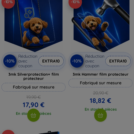
-10%
-10%
Réduction
Réduction
-10%
-10%
avec
EXTRA10
avec
EXTRA10
coupon
coupon
3mk Silverprotection+ film
3mk Hammer film protecteur
protecteur
Fabriqué sur mesure
Fabriqué sur mesure
20,90 €
19,90 €
18,82 €
17,90 €
En stock 3 pièces
En stock > 5 pièces