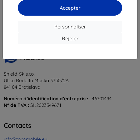
Accepter
1
-
5
du total
5
.
«
1
»
Personnaliser
Rejeter
Shield-Sk s.r.o.
Ulica Rudolfa Mocka 3750/2A
841 04 Bratislava
Numéro d’identification d’entreprise :
46701494
N° de TVA :
SK2023549671
Contacts
info@top4mobile.eu