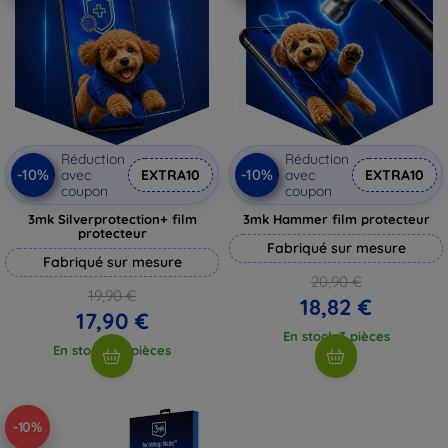
Réduction
Réduction
-10%
-10%
avec
EXTRA10
avec
EXTRA10
coupon
coupon
3mk Silverprotection+ film
3mk Hammer film protecteur
protecteur
Fabriqué sur mesure
Fabriqué sur mesure
20,90 €
19,90 €
18,82 €
17,90 €
En stock 3 pièces
En stock > 5 pièces
-10%