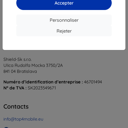
1
-
5
du total
5
.
Accepter
«
1
»
Personnaliser
Rejeter
Shield-Sk s.r.o.
Ulica Rudolfa Mocka 3750/2A
841 04 Bratislava
Numéro d’identification d’entreprise :
46701494
N° de TVA :
SK2023549671
Contacts
info@top4mobile.eu