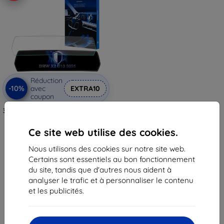
Réduction
-10%
avec
EXTRA10
coupon
3mk TechWrap Film de Protection
Mat pour Écran Central BMW X2
U10 2024-
Ce site web utilise des cookies.
48,90 €
44,02 €
Nous utilisons des cookies sur notre site web.
Certains sont essentiels au bon fonctionnement
En stock > 5 pièces
du site, tandis que d'autres nous aident à
analyser le trafic et à personnaliser le contenu
et les publicités.