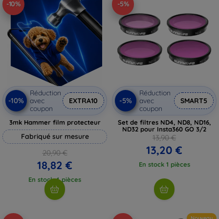
-10%
-5%
Réduction
Réduction
-10%
-5%
avec
EXTRA10
avec
SMART5
coupon
coupon
3mk Hammer film protecteur
Set de filtres ND4, ND8, ND16,
ND32 pour Insta360 GO 3/2
Fabriqué sur mesure
13,90 €
13,20 €
20,90 €
18,82 €
En stock 1 pièces
En stock 4 pièces
Nouveau