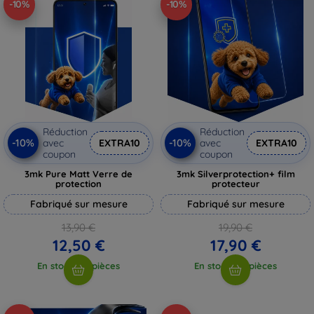
-10%
-10%
Réduction
Réduction
-10%
-10%
avec
EXTRA10
avec
EXTRA10
coupon
coupon
3mk Pure Matt Verre de
3mk Silverprotection+ film
protection
protecteur
Fabriqué sur mesure
Fabriqué sur mesure
13,90 €
19,90 €
12,50 €
17,90 €
En stock > 5 pièces
En stock > 5 pièces