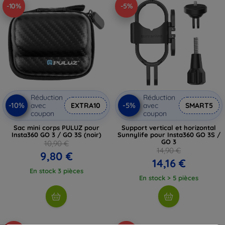
-10%
-5%
Réduction
Réduction
-10%
-5%
avec
EXTRA10
avec
SMART5
coupon
coupon
Sac mini corps PULUZ pour
Support vertical et horizontal
Insta360 GO 3 / GO 3S (noir)
Sunnylife pour Insta360 GO 3S /
GO 3
10,90 €
14,90 €
9,80 €
14,16 €
En stock 3 pièces
En stock > 5 pièces