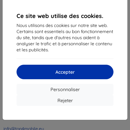
1
-
4
du total
4
.
Ce site web utilise des cookies.
«
1
»
Nous utilisons des cookies sur notre site web.
Certains sont essentiels au bon fonctionnement
du site, tandis que d'autres nous aident à
analyser le trafic et à personnaliser le contenu
et les publicités.
Shield-Sk s.r.o.
Accepter
Ulica Rudolfa Mocka 3750/2A
841 04 Bratislava
Personnaliser
Numéro d’identification d’entreprise :
46701494
N° de TVA :
SK2023549671
Rejeter
Contacts
info@top4mobile.eu