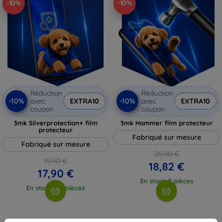
-10%
-10%
Réduction
Réduction
-10%
-10%
avec
EXTRA10
avec
EXTRA10
coupon
coupon
3mk Silverprotection+ film
3mk Hammer film protecteur
protecteur
Fabriqué sur mesure
Fabriqué sur mesure
20,90 €
19,90 €
18,82 €
17,90 €
En stock 3 pièces
En stock > 5 pièces