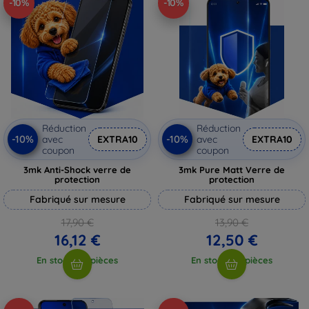
-10%
-10%
Réduction
Réduction
-10%
-10%
avec
EXTRA10
avec
EXTRA10
coupon
coupon
3mk Anti-Shock verre de
3mk Pure Matt Verre de
protection
protection
Fabriqué sur mesure
Fabriqué sur mesure
17,90 €
13,90 €
16,12 €
12,50 €
En stock > 5 pièces
En stock > 5 pièces