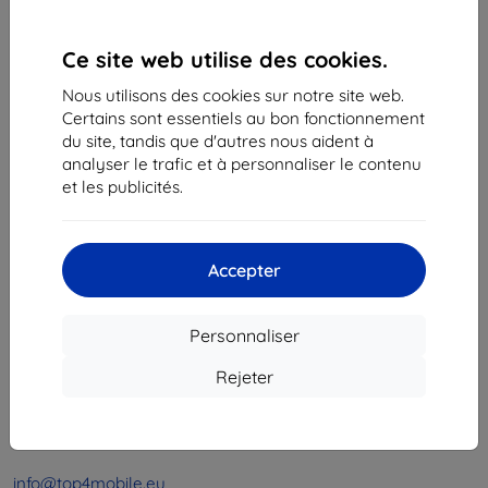
1
-
4
du total
4
.
Ce site web utilise des cookies.
«
1
»
Nous utilisons des cookies sur notre site web.
Certains sont essentiels au bon fonctionnement
du site, tandis que d'autres nous aident à
analyser le trafic et à personnaliser le contenu
et les publicités.
Shield-Sk s.r.o.
Accepter
Ulica Rudolfa Mocka 3750/2A
841 04 Bratislava
Personnaliser
Numéro d’identification d’entreprise :
46701494
N° de TVA :
SK2023549671
Rejeter
Contacts
info@top4mobile.eu