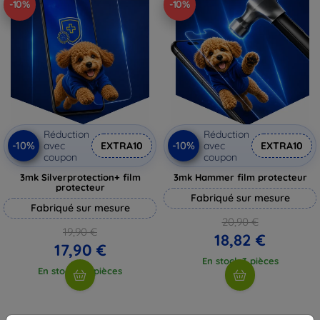
-10%
-10%
Réduction
Réduction
-10%
-10%
avec
EXTRA10
avec
EXTRA10
coupon
coupon
3mk Silverprotection+ film
3mk Hammer film protecteur
protecteur
Fabriqué sur mesure
Fabriqué sur mesure
20,90 €
19,90 €
18,82 €
17,90 €
En stock 3 pièces
En stock > 5 pièces