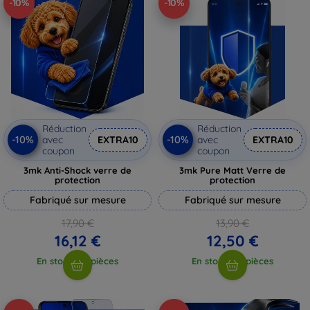
-10%
-10%
Réduction
Réduction
-10%
-10%
avec
EXTRA10
avec
EXTRA10
coupon
coupon
3mk Anti-Shock verre de
3mk Pure Matt Verre de
protection
protection
Fabriqué sur mesure
Fabriqué sur mesure
17,90 €
13,90 €
16,12 €
12,50 €
En stock > 5 pièces
En stock > 5 pièces